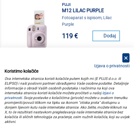
fuji
M12 LILAC PURPLE
Fotoaparat s ispisom; Lilac
Purple
119 €
Dodaj
Izjava o privatnosti
Koristimo kolačiće
kategorije
Ova internetska stranica koristi kolačiće putem kojih mi (E PLUS d.o.o. ili
ELIPSO) i naši poslovni partneri obrađujemo Vaše osobne podatke. Detaljnije
informacije o obradi Vaših osobnih podataka i načinima na koji ova
elipso
internetska stranica koristi kolačiće možete pročitati u našoj
Izjavi o
privatnosti
. Svoje postavke o kolačićima (privole) možete u svakom trenutku
promijeniti/povući klikom na tipku sa ikonom "otiska prsta" dostupnu u
informacije
donjem lijevom kutu naše internetske stranice. Ako želite, možete kliknuti na
X, to će rezultirati nastavkom pregledavanja naše internetske stranice bez
kolačića ili sličnih tehnologija za praćenje, osim nužnih kolačića, koji su uvijek
pratite nas
aktivni
.