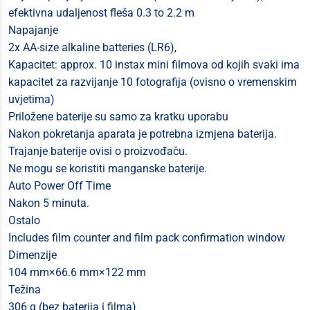
efektivna udaljenost fleša 0.3 to 2.2 m
Napajanje
2x AA-size alkaline batteries (LR6),
Kapacitet: approx. 10 instax mini filmova od kojih svaki ima
kapacitet za razvijanje 10 fotografija (ovisno o vremenskim
uvjetima)
Priložene baterije su samo za kratku uporabu
Nakon pokretanja aparata je potrebna izmjena baterija.
Trajanje baterije ovisi o proizvođaču.
Ne mogu se koristiti manganske baterije.
Auto Power Off Time
Nakon 5 minuta.
Ostalo
Includes film counter and film pack confirmation window
Dimenzije
104 mm×66.6 mm×122 mm
Težina
306 g (bez baterija i filma)