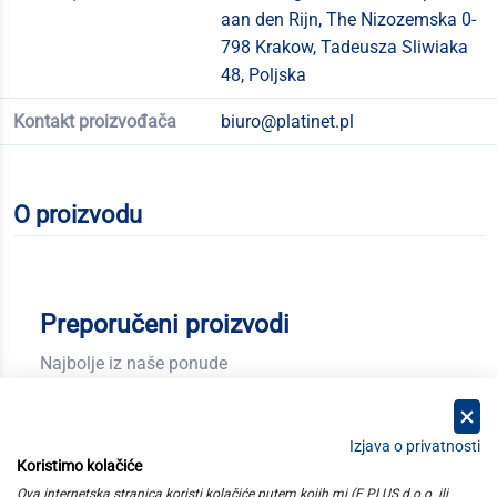
aan den Rijn, The Nizozemska 0-
798 Krakow, Tadeusza Sliwiaka
48, Poljska
Kontakt proizvođača
biuro@platinet.pl
O proizvodu
Preporučeni proizvodi
Najbolje iz naše ponude
Izjava o privatnosti
Koristimo kolačiće
kategorije
Ova internetska stranica koristi kolačiće putem kojih mi (E PLUS d.o.o. ili