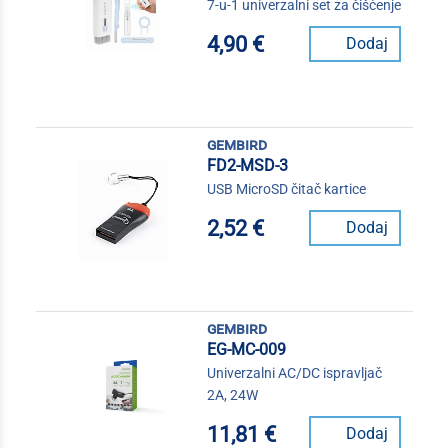
7-u-1 univerzalni set za čišćenje
4,90 €
Dodaj
gembird
FD2-MSD-3
USB MicroSD čitač kartice
2,52 €
Dodaj
gembird
EG-MC-009
Univerzalni AC/DC ispravljač
2A, 24W
11,81 €
Dodaj