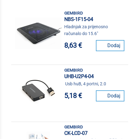
gembird
NBS-1F15-04
Hladnjak za prijenosno
računalo do 15.6"
8,63 €
Dodaj
gembird
UHB-U2P4-04
Usb huB, 4 portni, 2.0
5,18 €
Dodaj
gembird
CK-LCD-07