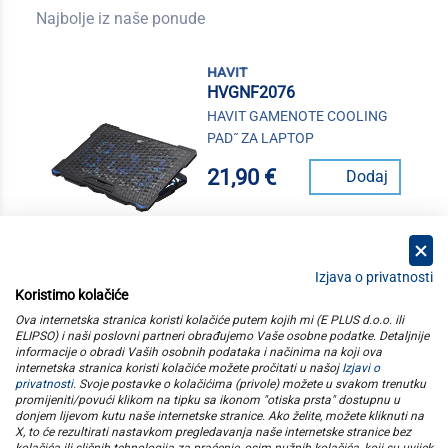
Najbolje iz naše ponude
havit
HVGNF2076
HAVIT GAMENOTE COOLING
PAD˝ ZA LAPTOP
21,90 €
Dodaj
Izjava o privatnosti
Koristimo kolačiće
kategorije
Ova internetska stranica koristi kolačiće putem kojih mi (E PLUS d.o.o. ili
ELIPSO) i naši poslovni partneri obrađujemo Vaše osobne podatke. Detaljnije
informacije o obradi Vaših osobnih podataka i načinima na koji ova
elipso
internetska stranica koristi kolačiće možete pročitati u našoj
Izjavi o
privatnosti
. Svoje postavke o kolačićima (privole) možete u svakom trenutku
promijeniti/povući klikom na tipku sa ikonom "otiska prsta" dostupnu u
informacije
donjem lijevom kutu naše internetske stranice. Ako želite, možete kliknuti na
X, to će rezultirati nastavkom pregledavanja naše internetske stranice bez