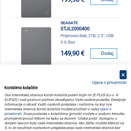
seagate
STJL2000400
Prijenosni disk; 2TB; 2.5"; USB
3.0; Bas
149,90 €
Dodaj
Izjava o privatnosti
Koristimo kolačiće
kategorije
Ova internetska stranica koristi kolačiće putem kojih mi (E PLUS d.o.o. ili
ELIPSO) i naši poslovni partneri obrađujemo Vaše osobne podatke. Detaljnije
informacije o obradi Vaših osobnih podataka i načinima na koji ova
elipso
internetska stranica koristi kolačiće možete pročitati u našoj
Izjavi o
privatnosti
. Svoje postavke o kolačićima (privole) možete u svakom trenutku
promijeniti/povući klikom na tipku sa ikonom "otiska prsta" dostupnu u
informacije
donjem lijevom kutu naše internetske stranice. Ako želite, možete kliknuti na
X, to će rezultirati nastavkom pregledavanja naše internetske stranice bez