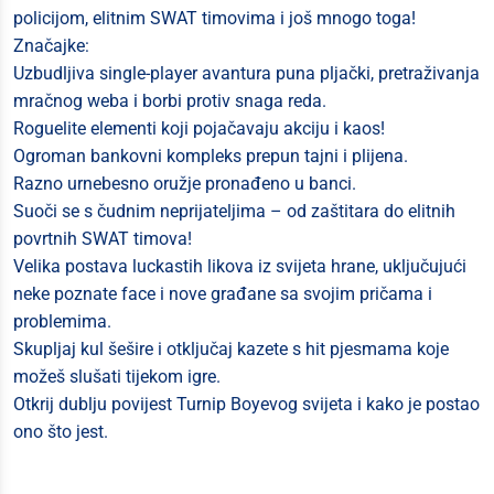
policijom, elitnim SWAT timovima i još mnogo toga!
Značajke:
Uzbudljiva single-player avantura puna pljački, pretraživanja
mračnog weba i borbi protiv snaga reda.
Roguelite elementi koji pojačavaju akciju i kaos!
Ogroman bankovni kompleks prepun tajni i plijena.
Razno urnebesno oružje pronađeno u banci.
Suoči se s čudnim neprijateljima – od zaštitara do elitnih
povrtnih SWAT timova!
Velika postava luckastih likova iz svijeta hrane, uključujući
neke poznate face i nove građane sa svojim pričama i
problemima.
Skupljaj kul šešire i otključaj kazete s hit pjesmama koje
možeš slušati tijekom igre.
Otkrij dublju povijest Turnip Boyevog svijeta i kako je postao
ono što jest.