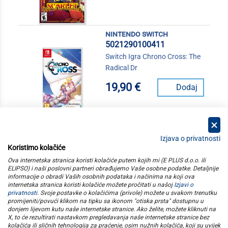
nintendo switch
5021290100411
Switch Igra Chrono Cross: The
Radical Dr
19,90 €
Dodaj
Izjava o privatnosti
Koristimo kolačiće
kategorije
Ova internetska stranica koristi kolačiće putem kojih mi (E PLUS d.o.o. ili
ELIPSO) i naši poslovni partneri obrađujemo Vaše osobne podatke. Detaljnije
informacije o obradi Vaših osobnih podataka i načinima na koji ova
elipso
internetska stranica koristi kolačiće možete pročitati u našoj
Izjavi o
privatnosti
. Svoje postavke o kolačićima (privole) možete u svakom trenutku
promijeniti/povući klikom na tipku sa ikonom "otiska prsta" dostupnu u
informacije
donjem lijevom kutu naše internetske stranice. Ako želite, možete kliknuti na
X, to će rezultirati nastavkom pregledavanja naše internetske stranice bez
kolačića ili sličnih tehnologija za praćenje, osim nužnih kolačića, koji su uvijek