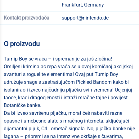
Frankfurt, Germany
Kontakt proizvođača
support@nintendo.de
O proizvodu
Turnip Boy se vraća – i spreman je za još zločina!
Omiljeni kriminalac repa vraća se u ovoj komičnoj akcijskoj
avanturi s roguelite elementima! Ovaj put Turnip Boy
udružuje snage s zastrašujućom Pickled Bandom kako bi
isplanirao i izveo najčudniju pljačku svih vremena! Ucjenjuj
taoce, kradi dragocjenosti i istraži mračne tajne i povijest
Botaničke banke.
Da bi izveo savršenu pljačku, morat ćeš nabaviti razne
opasne i urnebesne alate s mračnog interneta, uključujući
dijamantni pijuk, C4 i ometač signala. No, pljačka banke nije
lagana – pripremi se na intenzivne okršaje s čuvarima,