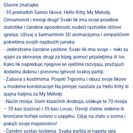
Glavne značajke:
- 35 preslatkih Sanrio likova: Hello Kitty, My Melody,
Cinnamoroll i mnogi drugi! Svaki lik ima svoje posebne
statistike i čarobne sposobnosti, nudeći raznolike stilove
igranja. Uživaj u šarmantnim 3D animacijama i simpatičnim
pokretima svojih najdražih junaka.
- Jedinstvene čarobne vještine: Svaki lik ima svoje – neki su
sjajni za skrivanje, drugi za bijeg, pomoć prijateljima ili lov.
Kako lik napreduje, njegove se vještine razvijaju, pružajući
dodatnu dubinu i ponovnu igrivost svakoj partiji.
- Zabava s kostimima: Posjeti Trgovinu i obuci svoje likove
u moderne kombinacije! Na primjer, naočale za Hello Kitty ili
sjajna haljina za My Melody.
- Način misija: Osim klasičnih dvoboja, očekuje te 70 misija
– 35 kao Izazivač i 35 kao Lovac. Osvoji zlatne, srebrne ili
brončane trofeje ovisno o uspjehu. Ciljaj na zlato u svima i
pokaži svoje majstorstvo!
- Čarobni sustav lovljenja: Svaka partija je napeta igra