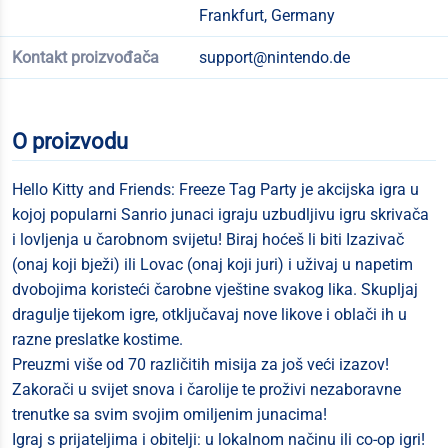
Frankfurt, Germany
Kontakt proizvođača
support@nintendo.de
O proizvodu
Hello Kitty and Friends: Freeze Tag Party je akcijska igra u
kojoj popularni Sanrio junaci igraju uzbudljivu igru skrivača
i lovljenja u čarobnom svijetu! Biraj hoćeš li biti Izazivač
(onaj koji bježi) ili Lovac (onaj koji juri) i uživaj u napetim
dvobojima koristeći čarobne vještine svakog lika. Skupljaj
dragulje tijekom igre, otključavaj nove likove i oblači ih u
razne preslatke kostime.
Preuzmi više od 70 različitih misija za još veći izazov!
Zakorači u svijet snova i čarolije te proživi nezaboravne
trenutke sa svim svojim omiljenim junacima!
Igraj s prijateljima i obitelji: u lokalnom načinu ili co-op igri!