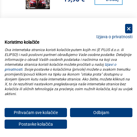
Izjava o privatnosti
Koristimo kolačiće
kategorije
Ova internetska stranica koristi kolačiće putem kojih mi (E PLUS d.o.o. ili
ELIPSO) i naši poslovni partneri obrađujemo Vaše osobne podatke. Detaljnije
informacije o obradi Vaših osobnih podataka i načinima na koji ova
elipso
internetska stranica koristi kolačiće možete pročitati u našoj
Izjavi o
privatnosti
. Svoje postavke o kolačićima (privole) možete u svakom trenutku
promijeniti/povući klikom na tipku sa ikonom "otiska prsta" dostupnu u
informacije
donjem lijevom kutu naše internetske stranice. Ako želite, možete kliknuti na
X, to će rezultirati nastavkom pregledavanja naše internetske stranice bez
kolačića ili sličnih tehnologija za praćenje, osim nužnih kolačića, koji su uvijek
pratite nas
aktivni
.
Prihvaćam sve kolačiće
Odbijam
E plus d.o.o. © Copyright 2026
Postavke kolačića
Privatnost