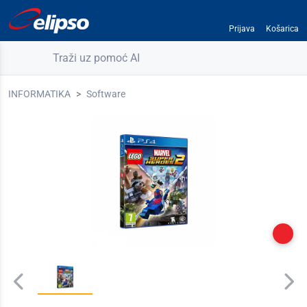
Prijava
Košarica
Traži uz pomoć AI
INFORMATIKA
Software