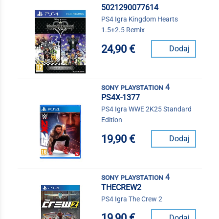
5021290077614
PS4 Igra Kingdom Hearts
1.5+2.5 Remix
24,90 €
Dodaj
sony playstation 4
PS4X-1377
PS4 Igra WWE 2K25 Standard
Edition
19,90 €
Dodaj
sony playstation 4
THECREW2
PS4 Igra The Crew 2
19,90 €
Dodaj