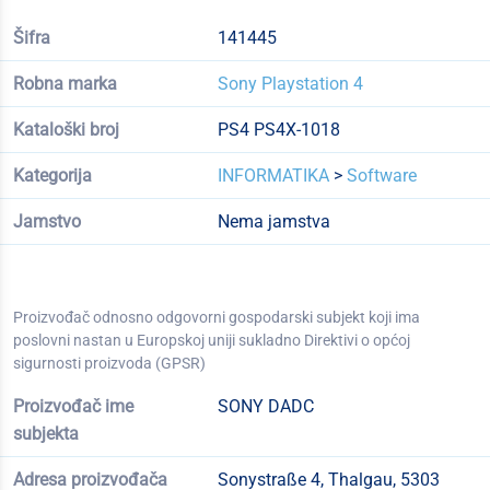
Šifra
141445
Robna marka
Sony Playstation 4
Kataloški broj
PS4 PS4X-1018
Kategorija
INFORMATIKA
>
Software
Jamstvo
Nema jamstva
Proizvođač odnosno odgovorni gospodarski subjekt koji ima
poslovni nastan u Europskoj uniji sukladno Direktivi o općoj
sigurnosti proizvoda (GPSR)
Proizvođač ime
SONY DADC
subjekta
Adresa proizvođača
Sonystraße 4, Thalgau, 5303