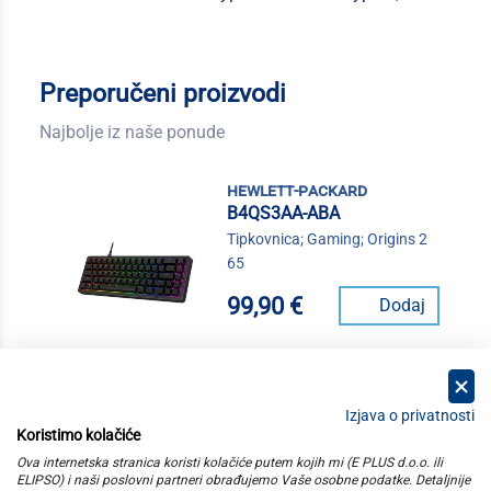
Preporučeni proizvodi
Najbolje iz naše ponude
hewlett-packard
B4QS3AA-ABA
Tipkovnica; Gaming; Origins 2
65
99,90 €
Dodaj
Izjava o privatnosti
Koristimo kolačiće
kategorije
Ova internetska stranica koristi kolačiće putem kojih mi (E PLUS d.o.o. ili
ELIPSO) i naši poslovni partneri obrađujemo Vaše osobne podatke. Detaljnije