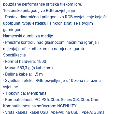
pouzdane performanse pritiska tijekom igre.
10-zonsko prilagodljivo RGB osvjetljenje
- Postavi dinamično i prilagodljivo RGB osvjetljenje koje će
upotpuniti tvoju estetiku i sinkronizirati se s tvojim
gamingom.
Namjenski gumbi za medije
- Preuzmi kontrolu nad glasnoćom, načinima igranja i
mijenjaj profile pritiskom na namjenski gumb.
Specifikacije
- Format hardvera: 1800
- Masa: 653,3 g (s kabelom)
- Duljina kabela: 1,5 m
- Svjetlosni efekti: RGB osvjetljenje s 10 zona i 5 razina
svjetline
- Tipkovnica: Membrana
- Kompatibilnost: PC; PS5; Xbox Series X|S; Xbox One.
Kompatibilnost sa softverom: NGENUITY
- Vrsta kabela: kabel USB Type-A® na USB Type-A; Guma