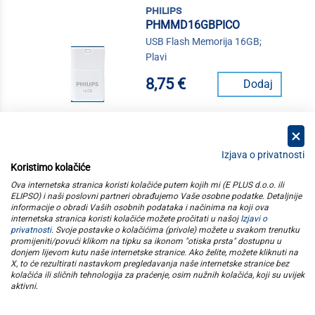
philips
PHMMD16GBPICO
USB Flash Memorija 16GB;
Plavi
8,75 €
Dodaj
Izjava o privatnosti
Koristimo kolačiće
kategorije
Ova internetska stranica koristi kolačiće putem kojih mi (E PLUS d.o.o. ili
ELIPSO) i naši poslovni partneri obrađujemo Vaše osobne podatke. Detaljnije
informacije o obradi Vaših osobnih podataka i načinima na koji ova
elipso
internetska stranica koristi kolačiće možete pročitati u našoj
Izjavi o
privatnosti
. Svoje postavke o kolačićima (privole) možete u svakom trenutku
promijeniti/povući klikom na tipku sa ikonom "otiska prsta" dostupnu u
informacije
donjem lijevom kutu naše internetske stranice. Ako želite, možete kliknuti na
X, to će rezultirati nastavkom pregledavanja naše internetske stranice bez
kolačića ili sličnih tehnologija za praćenje, osim nužnih kolačića, koji su uvijek
pratite nas
aktivni
.