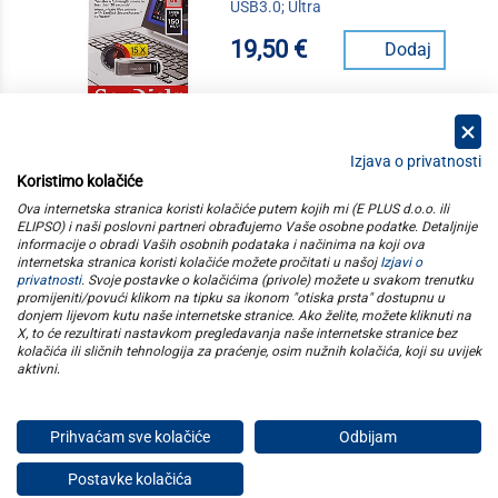
USB3.0; Ultra
19,50 €
Dodaj
Izjava o privatnosti
Koristimo kolačiće
kategorije
Ova internetska stranica koristi kolačiće putem kojih mi (E PLUS d.o.o. ili
ELIPSO) i naši poslovni partneri obrađujemo Vaše osobne podatke. Detaljnije
informacije o obradi Vaših osobnih podataka i načinima na koji ova
elipso
internetska stranica koristi kolačiće možete pročitati u našoj
Izjavi o
privatnosti
. Svoje postavke o kolačićima (privole) možete u svakom trenutku
promijeniti/povući klikom na tipku sa ikonom "otiska prsta" dostupnu u
informacije
donjem lijevom kutu naše internetske stranice. Ako želite, možete kliknuti na
X, to će rezultirati nastavkom pregledavanja naše internetske stranice bez
kolačića ili sličnih tehnologija za praćenje, osim nužnih kolačića, koji su uvijek
pratite nas
aktivni
.
Prihvaćam sve kolačiće
Odbijam
E plus d.o.o. © Copyright 2026
Postavke kolačića