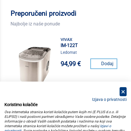
Preporučeni proizvodi
Najbolje iz naše ponude
vivax
IM-122T
Ledomat
94,99 €
Dodaj
Izjava o privatnosti
Koristimo kolačiće
kategorije
Ova internetska stranica koristi kolačiće putem kojih mi (E PLUS d.o.o. ili
ELIPSO) i naši poslovni partneri obrađujemo Vaše osobne podatke. Detaljnije
informacije o obradi Vaših osobnih podataka i načinima na koji ova
elipso
internetska stranica koristi kolačiće možete pročitati u našoj
Izjavi o
privatnosti
. Svoje postavke o kolačićima (privole) možete u svakom trenutku