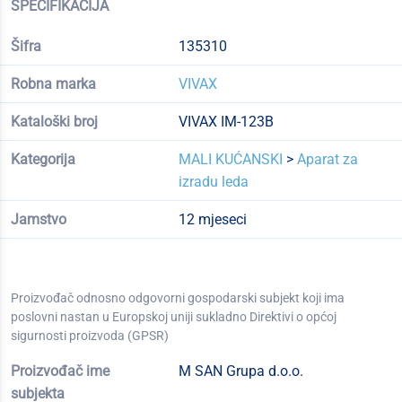
SPECIFIKACIJA
Šifra
135310
Robna marka
VIVAX
Kataloški broj
VIVAX IM-123B
Kategorija
MALI KUĆANSKI
>
Aparat za
izradu leda
Jamstvo
12 mjeseci
Proizvođač odnosno odgovorni gospodarski subjekt koji ima
poslovni nastan u Europskoj uniji sukladno Direktivi o općoj
sigurnosti proizvoda (GPSR)
Proizvođač ime
M SAN Grupa d.o.o.
subjekta