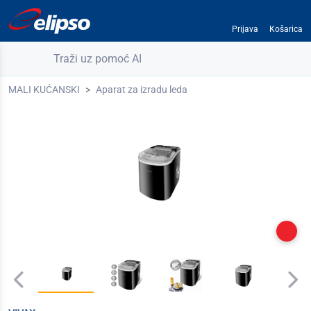
Prijava
Košarica
Traži uz pomoć AI
MALI KUĆANSKI
Aparat za izradu leda