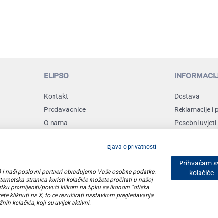
elipso
informaci
Kontakt
Dostava
Prodavaonice
Reklamacije i 
O nama
Posebni uvjeti
Uvjeti poslova
Izjava o privatnosti
Vrste plaćanja
Prihvaćam s
SO) i naši poslovni partneri obrađujemo Vaše osobne podatke.
kolačiće
ernetska stranica koristi kolačiće možete pročitati u našoj
utku promijeniti/povući klikom na tipku sa ikonom "otiska
E plus d.o.o. © Copyright 2026
ete kliknuti na X, to će rezultirati nastavkom pregledavanja
nih kolačića, koji su uvijek aktivni
.