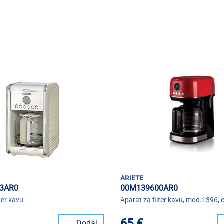
ariete
3AR0
00M139600AR0
ter kavu
Aparat za filter kavu, mod.1396, c
65 €
Dodaj