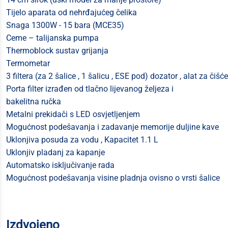
Tijelo aparata od nehrđajućeg čelika
Snaga 1300W - 15 bara (MCE35)
Ceme – talijanska pumpa
Thermoblock sustav grijanja
Termometar
3 filtera (za 2 šalice , 1 šalicu , ESE pod) dozator , alat za čišć
Porta filter izrađen od tlačno lijevanog željeza i
bakelitna ručka
Metalni prekidači s LED osvjetljenjem
Mogućnost podešavanja i zadavanje memorije duljine kave
Uklonjiva posuda za vodu , Kapacitet 1.1 L
Uklonjiv pladanj za kapanje
Automatsko isključivanje rada
Mogućnost podešavanja visine pladnja ovisno o vrsti šalice
Izdvojeno