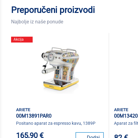
Preporučeni proizvodi
Najbolje iz naše ponude
Akcija
ariete
ariete
00M13891PAR0
00M13420
Positano aparat za espresso kavu, 1389P
Aparat za fil
165,90 €
82 €
Dodaj