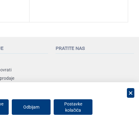
je
pratite nas
povrati
 prodaje
nja
ve
Postavke
Odbijam
kolačića
Privatnost