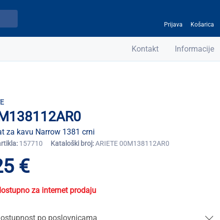
Prijava
Košarica
Kontakt
Informacije
TE
M138112AR0
t za kavu Narrow 1381 crni
artikla:
157710
Kataloški broj:
ARIETE 00M138112AR0
25 €
dostupno za internet prodaju
ostupnost po poslovnicama