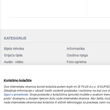
kategorije
Bijela tehnika
Informatika
Grijaća tijela
Osobna njega
Audio - video
Foto oprema
Rashladni uređaji
Sudoperi i slavine
Mali kućanski
Mobile
Koristimo kolačiće
Posuđe
Baby program
Ova internetska stranica koristi kolačiće putem kojih mi (E PLUS d.o.o. ili ELIP
Detaljnije informacije o obradi Vaših osobnih podataka i načinima na koji ova int
Izjavi o privatnosti
. Svoje postavke o kolačićima (privole) možete u svakom tren
prsta" dostupnu u donjem lijevom kutu naše internetske stranice. Ako želite, mož
naše internetske stranice bez kolačića ili sličnih tehnologija za praćenje, osim nuž