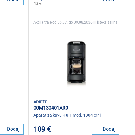
43 €
Akcija traje od 06.07. do 09.08.2026 ili isteka zaliha
ariete
00M130401AR0
Aparat za kavu 4 u 1 mod. 1304 crni
109 €
Dodaj
Dodaj