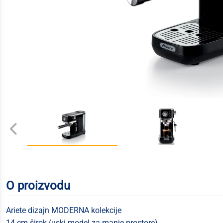
O proizvodu
Ariete dizajn MODERNA kolekcije
14 cm širok (uski model za manje prostore)