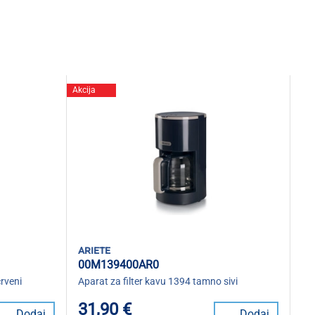
Akcija
ariete
00M139400AR0
rveni
Aparat za filter kavu 1394 tamno sivi
31,90 €
Dodaj
Dodaj