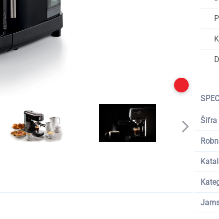
P
K
D
SPEC
Šifra
Robn
Katal
Kateg
Jams