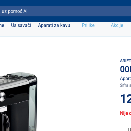
ži Elipso
me
Usisavači
Aparati za kavu
Prilike
Akcije
ARIE
00
Apara
Šifra 
1
Nije 
D