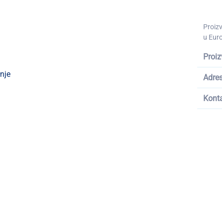
Proiz
u Euro
Proiz
enje
Adre
Kont