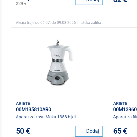
229 €
Akcija traje od 06.07. do 09.08.2026 ili isteka zaliha
ariete
ariete
00M135810AR0
00M13960
Aparat za kavu Moka 1358 bijeli
Aparat za fi
50 €
65 €
Dodaj