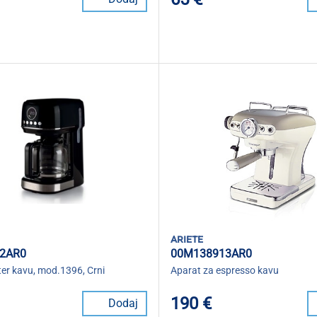
ariete
2AR0
00M138913AR0
lter kavu, mod.1396, Crni
Aparat za espresso kavu
190 €
Dodaj