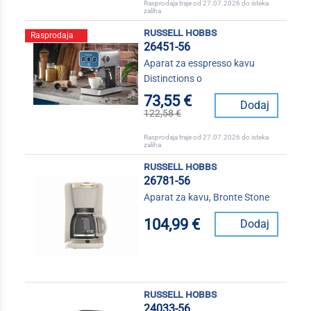
Rasprodaja traje od 27.07.2026 do isteka
zaliha
russell hobbs
Rasprodaja
26451-56
Aparat za esspresso kavu
Distinctions o
73,55 €
Dodaj
122,58 €
Rasprodaja traje od 27.07.2026 do isteka
zaliha
russell hobbs
26781-56
Aparat za kavu, Bronte Stone
104,99 €
Dodaj
russell hobbs
24033-56