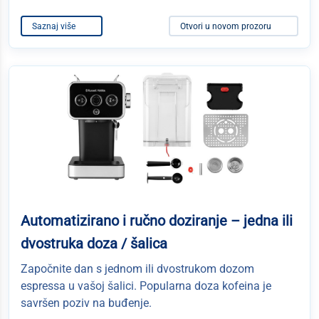
Saznaj više
Otvori u novom prozoru
Automatizirano i ručno doziranje – jedna ili
dvostruka doza / šalica
Započnite dan s jednom ili dvostrukom dozom
espressa u vašoj šalici. Popularna doza kofeina je
savršen poziv na buđenje.