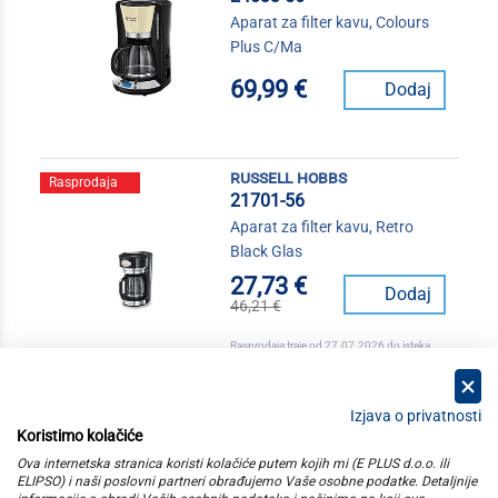
Aparat za filter kavu, Colours
Plus C/Ma
69,99 €
Dodaj
russell hobbs
Rasprodaja
21701-56
Aparat za filter kavu, Retro
Black Glas
27,73 €
Dodaj
46,21 €
Rasprodaja traje od 27.07.2026 do isteka
zaliha
Izjava o privatnosti
Koristimo kolačiće
kategorije
Ova internetska stranica koristi kolačiće putem kojih mi (E PLUS d.o.o. ili
ELIPSO) i naši poslovni partneri obrađujemo Vaše osobne podatke. Detaljnije