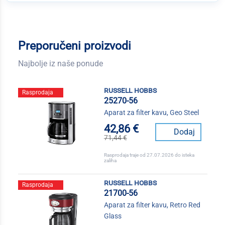
Preporučeni proizvodi
Najbolje iz naše ponude
russell hobbs
Rasprodaja
25270-56
Aparat za filter kavu, Geo Steel
42,86 €
Dodaj
71,44 €
Rasprodaja traje od 27.07.2026 do isteka
zaliha
russell hobbs
Rasprodaja
21700-56
Aparat za filter kavu, Retro Red
Glass