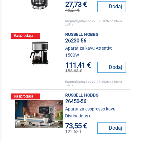
27,73 €
Dodaj
46,21 €
Rasprodaja traje od 27.07.2026 do isteka
zaliha
russell hobbs
Rasprodaja
26230-56
Aparat za kavu Attentiv;
1500W
111,41 €
Dodaj
185,68 €
Rasprodaja traje od 27.07.2026 do isteka
zaliha
russell hobbs
Rasprodaja
26450-56
Aparat za esspresso kavu
Distinctions c
73,55 €
Dodaj
122,58 €