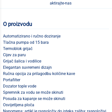
aktirajte-nas
O proizvodu
Automatizirano i ručno doziranje
Tlačna pumpa od 15 bara
Termoblok grijač
Cijev za paru
Grijač šalica i vodilice
Elegantan suvremeni dizajn
Ručna opcija za prilagodbu količine kave
Portafilter
Dozator tople vode
Spremnik za vodu se može skinuti
Posuda za kapanje se može skinuti
Osvijetljena ploča
Napomena: artikl je raspoloživ do isteka zaliha; raspoloživi