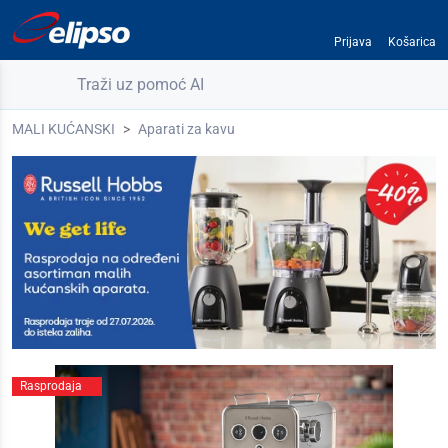
Prijava
Košarica
Traži uz pomoć AI
MALI KUĆANSKI
Aparati za kavu
Rasprodaja