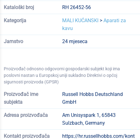
Kataloški broj
RH 26452-56
Kategorija
MALI KUĆANSKI
>
Aparati za
kavu
Jamstvo
24 mjeseca
Proizvođač odnosno odgovorni gospodarski subjekt koji ima
poslovni nastan u Europskoj uniji sukladno Direktivi o općoj
sigurnosti proizvoda (GPSR)
Proizvođač ime
Russell Hobbs Deutschland
subjekta
GmbH
Adresa proizvođača
Am Unisyspark 1, 65843
Sulzbach, Germany
Kontakt proizvođača
https://hr.russellhobbs.com/kont