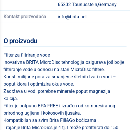
65232 Taunusstein,Germany
Kontakt proizvođača
info@brita.net
O proizvodu
Filter za filtriranje vode
Inovativna BRITA MicroDisc tehnologija osigurava još bolje
filtriranje vode u odnosu na stari MicroDisc filtere.
Koristi milijune pora za smanjenje štetnih tvari u vodi –
poput klora i optimizira okus vode.
Zadržava u vodi potrebne minerale poput magnezija i
kalcija.
Filter je potpuno BPA-FREE i izrađen od kompresiranog
prirodnog ugljena i kokosovih ljusaka.
Kompatibilan sa svim Brita Fill&Go bočicama .
Trajanje Brita MicroDics je 4 tj. I može profiltrirati do 150