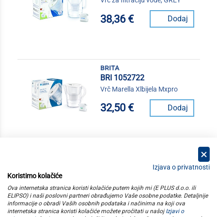
Vrč za filtraciju vode, GREY
38,36 €
Dodaj
brita
BRI 1052722
Vrč Marella Xlbijela Mxpro
32,50 €
Dodaj
Izjava o privatnosti
Koristimo kolačiće
kategorije
Ova internetska stranica koristi kolačiće putem kojih mi (E PLUS d.o.o. ili
ELIPSO) i naši poslovni partneri obrađujemo Vaše osobne podatke. Detaljnije
informacije o obradi Vaših osobnih podataka i načinima na koji ova
elipso
internetska stranica koristi kolačiće možete pročitati u našoj
Izjavi o