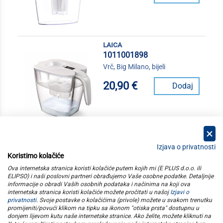
laica
1011001898
Vrč, Big Milano, bijeli
20,90 €
Dodaj
Izjava o privatnosti
Koristimo kolačiće
kategorije
Ova internetska stranica koristi kolačiće putem kojih mi (E PLUS d.o.o. ili
ELIPSO) i naši poslovni partneri obrađujemo Vaše osobne podatke. Detaljnije
informacije o obradi Vaših osobnih podataka i načinima na koji ova
elipso
internetska stranica koristi kolačiće možete pročitati u našoj
Izjavi o
privatnosti
. Svoje postavke o kolačićima (privole) možete u svakom trenutku
promijeniti/povući klikom na tipku sa ikonom "otiska prsta" dostupnu u
informacije
donjem lijevom kutu naše internetske stranice. Ako želite, možete kliknuti na