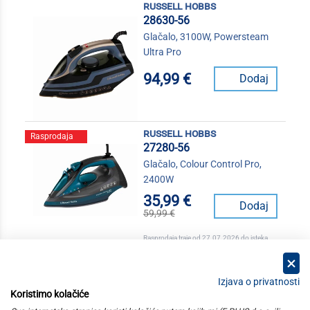
russell hobbs
28630-56
Glačalo, 3100W, Powersteam
Ultra Pro
94,99 €
Dodaj
russell hobbs
Rasprodaja
27280-56
Glačalo, Colour Control Pro,
2400W
35,99 €
Dodaj
59,99 €
Rasprodaja traje od 27.07.2026 do isteka
zaliha
Izjava o privatnosti
Koristimo kolačiće
kategorije