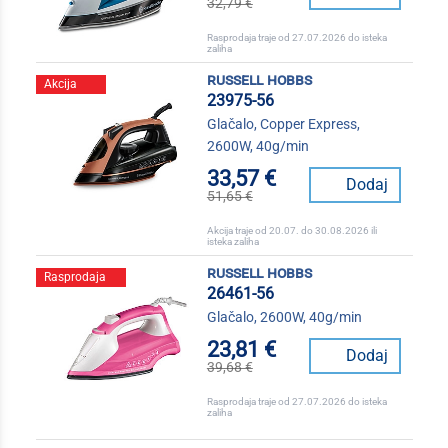
32,79 €
Rasprodaja traje od 27.07.2026 do isteka
zaliha
russell hobbs
Akcija
23975-56
Glačalo, Copper Express,
2600W, 40g/min
33,57 €
Dodaj
51,65 €
Akcija traje od 20.07. do 30.08.2026 ili
isteka zaliha
russell hobbs
Rasprodaja
26461-56
Glačalo, 2600W, 40g/min
23,81 €
Dodaj
39,68 €
Rasprodaja traje od 27.07.2026 do isteka
zaliha