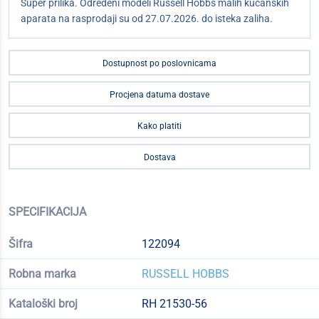
Super prilika. Određeni modeli Russell Hobbs malih kućanskih
aparata na rasprodaji su od 27.07.2026. do isteka zaliha.
Dostupnost po poslovnicama
Procjena datuma dostave
Kako platiti
Dostava
SPECIFIKACIJA
Šifra
122094
Robna marka
RUSSELL HOBBS
Kataloški broj
RH 21530-56