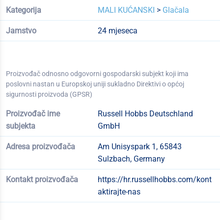
Kategorija
MALI KUĆANSKI
>
Glačala
Jamstvo
24 mjeseca
Proizvođač odnosno odgovorni gospodarski subjekt koji ima
poslovni nastan u Europskoj uniji sukladno Direktivi o općoj
sigurnosti proizvoda (GPSR)
Proizvođač ime
Russell Hobbs Deutschland
subjekta
GmbH
Adresa proizvođača
Am Unisyspark 1, 65843
Sulzbach, Germany
Kontakt proizvođača
https://hr.russellhobbs.com/kont
aktirajte-nas