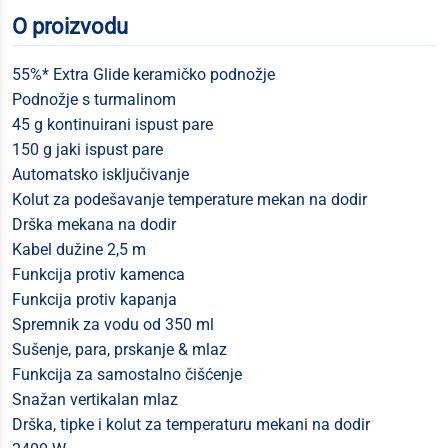
O proizvodu
55%* Extra Glide keramičko podnožje
Podnožje s turmalinom
45 g kontinuirani ispust pare
150 g jaki ispust pare
Automatsko isključivanje
Kolut za podešavanje temperature mekan na dodir
Drška mekana na dodir
Kabel dužine 2,5 m
Funkcija protiv kamenca
Funkcija protiv kapanja
Spremnik za vodu od 350 ml
Sušenje, para, prskanje & mlaz
Funkcija za samostalno čišćenje
Snažan vertikalan mlaz
Drška, tipke i kolut za temperaturu mekani na dodir