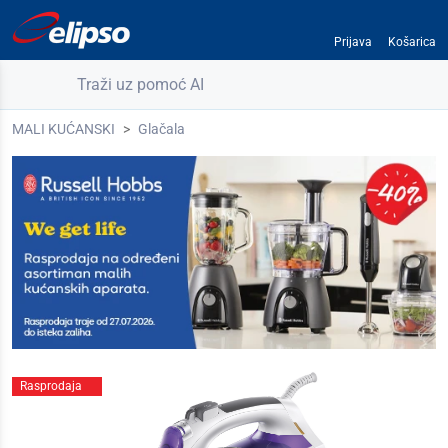
Prijava
Košarica
Traži uz pomoć AI
MALI KUĆANSKI
Glačala
Rasprodaja