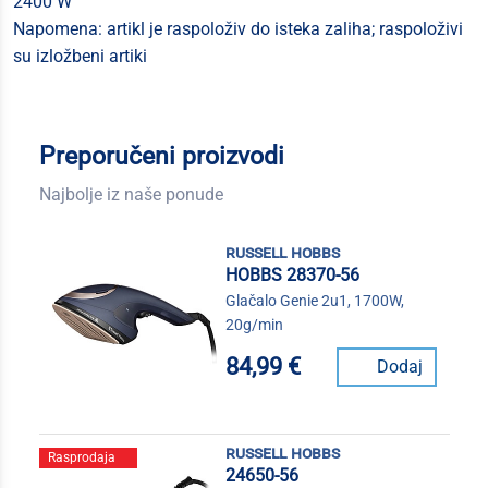
2400 W
Napomena: artikl je raspoloživ do isteka zaliha; raspoloživi
su izložbeni artiki
Preporučeni proizvodi
Najbolje iz naše ponude
russell hobbs
HOBBS 28370-56
Glačalo Genie 2u1, 1700W,
20g/min
84,99 €
Dodaj
russell hobbs
Rasprodaja
24650-56