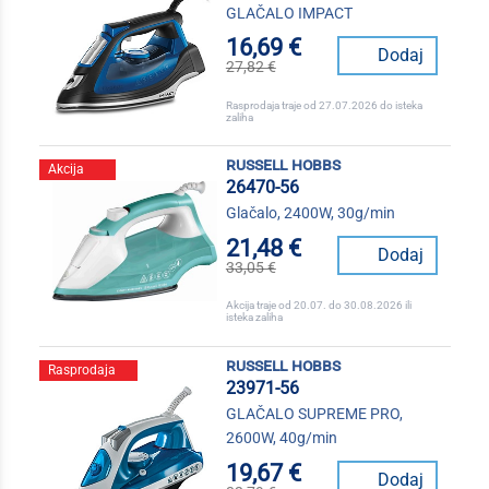
GLAČALO IMPACT
16,69 €
Dodaj
27,82 €
Rasprodaja traje od 27.07.2026 do isteka
zaliha
russell hobbs
Akcija
26470-56
Glačalo, 2400W, 30g/min
21,48 €
Dodaj
33,05 €
Akcija traje od 20.07. do 30.08.2026 ili
isteka zaliha
russell hobbs
Rasprodaja
23971-56
GLAČALO SUPREME PRO,
2600W, 40g/min
19,67 €
Dodaj