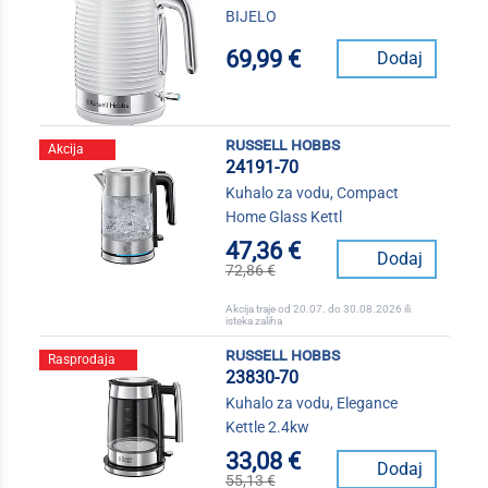
BIJELO
69,99 €
Dodaj
russell hobbs
Akcija
24191-70
Kuhalo za vodu, Compact
Home Glass Kettl
47,36 €
Dodaj
72,86 €
Akcija traje od 20.07. do 30.08.2026 ili
isteka zaliha
russell hobbs
Rasprodaja
23830-70
Kuhalo za vodu, Elegance
Kettle 2.4kw
33,08 €
Dodaj
55,13 €