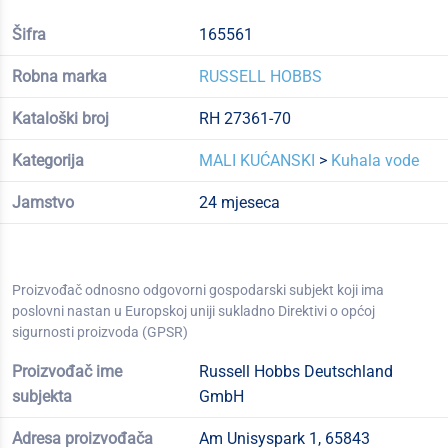
Šifra
165561
Robna marka
RUSSELL HOBBS
Kataloški broj
RH 27361-70
Kategorija
MALI KUĆANSKI
>
Kuhala vode
Jamstvo
24 mjeseca
Proizvođač odnosno odgovorni gospodarski subjekt koji ima
poslovni nastan u Europskoj uniji sukladno Direktivi o općoj
sigurnosti proizvoda (GPSR)
Proizvođač ime
Russell Hobbs Deutschland
subjekta
GmbH
Adresa proizvođača
Am Unisyspark 1, 65843