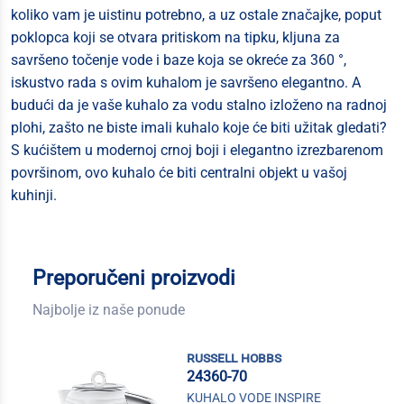
koliko vam je uistinu potrebno, a uz ostale značajke, poput
poklopca koji se otvara pritiskom na tipku, kljuna za
savršeno točenje vode i baze koja se okreće za 360 °,
iskustvo rada s ovim kuhalom je savršeno elegantno. A
budući da je vaše kuhalo za vodu stalno izloženo na radnoj
plohi, zašto ne biste imali kuhalo koje će biti užitak gledati?
S kućištem u modernoj crnoj boji i elegantno izrezbarenom
površinom, ovo kuhalo će biti centralni objekt u vašoj
kuhinji.
Preporučeni proizvodi
Najbolje iz naše ponude
russell hobbs
24360-70
KUHALO VODE INSPIRE