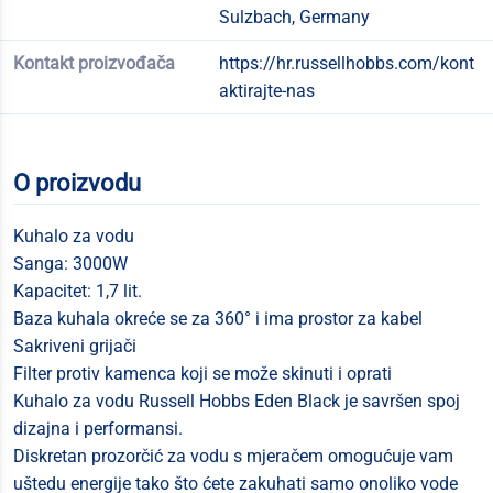
Sulzbach, Germany
Kontakt proizvođača
https://hr.russellhobbs.com/kont
aktirajte-nas
O proizvodu
Kuhalo za vodu
Sanga: 3000W
Kapacitet: 1,7 lit.
Baza kuhala okreće se za 360° i ima prostor za kabel
Sakriveni grijači
Filter protiv kamenca koji se može skinuti i oprati
Kuhalo za vodu Russell Hobbs Eden Black je savršen spoj
dizajna i performansi.
Diskretan prozorčić za vodu s mjeračem omogućuje vam
uštedu energije tako što ćete zakuhati samo onoliko vode