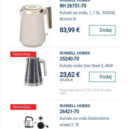
RH 26751-70
Kuhalo za vodu, 1, 7 lit., 3000W,
Bronte St
83,99 €
Dodaj
russell hobbs
Rasprodaja
25240-70
Kuhalo vode; Geo Steel 2, 4kW
23,62 €
Dodaj
39,36 €
Rasprodaja traje od 27.07.2026 do isteka
zaliha
russell hobbs
Rasprodaja
26421-70
Kuhalo za vodu Distinctions
ocean;1, 5l