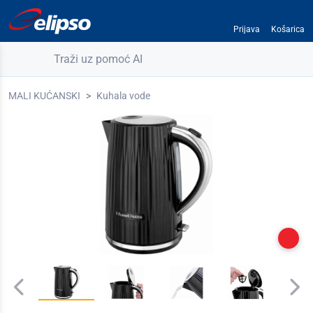
Prijava
Košarica
Traži uz pomoć AI
MALI KUĆANSKI
Kuhala vode