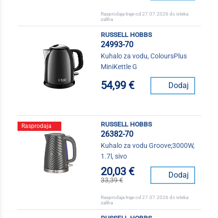
Rasprodaja traje od 27.07.2026 do isteka
zaliha
russell hobbs
24993-70
Kuhalo za vodu, ColoursPlus
MiniKettle G
54,99 €
Dodaj
russell hobbs
Rasprodaja
26382-70
Kuhalo za vodu Groove;3000W,
1.7l, sivo
20,03 €
Dodaj
33,39 €
Rasprodaja traje od 27.07.2026 do isteka
zaliha
russell hobbs