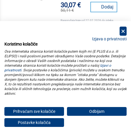
30,07 €
Dodaj
50,11 €
Rasprodaja traje od 27.07.2026 do isteka
zaliha
Izjava o privatnosti
Koristimo kolačiće
kategorije
Ova internetska stranica koristi kolačiće putem kojih mi (E PLUS d.o.o. ili
ELIPSO) i naši poslovni partneri obrađujemo Vaše osobne podatke. Detaljnije
informacije o obradi Vaših osobnih podataka i načinima na koji ova
elipso
internetska stranica koristi kolačiće možete pročitati u našoj
Izjavi o
privatnosti
. Svoje postavke o kolačićima (privole) možete u svakom trenutku
promijeniti/povući klikom na tipku sa ikonom "otiska prsta" dostupnu u
informacije
donjem lijevom kutu naše internetske stranice. Ako želite, možete kliknuti na
X, to će rezultirati nastavkom pregledavanja naše internetske stranice bez
kolačića ili sličnih tehnologija za praćenje, osim nužnih kolačića, koji su uvijek
pratite nas
aktivni
.
Prihvaćam sve kolačiće
Odbijam
E plus d.o.o. © Copyright 2026
Postavke kolačića
Privatnost