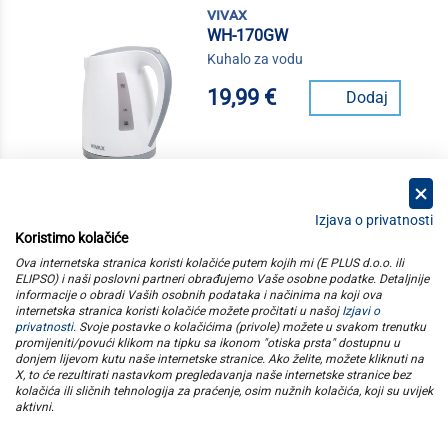
vivax
WH-170GW
Kuhalo za vodu
19,99 €
Dodaj
Izjava o privatnosti
Koristimo kolačiće
kategorije
Ova internetska stranica koristi kolačiće putem kojih mi (E PLUS d.o.o. ili
ELIPSO) i naši poslovni partneri obrađujemo Vaše osobne podatke. Detaljnije
informacije o obradi Vaših osobnih podataka i načinima na koji ova
elipso
internetska stranica koristi kolačiće možete pročitati u našoj
Izjavi o
privatnosti
. Svoje postavke o kolačićima (privole) možete u svakom trenutku
promijeniti/povući klikom na tipku sa ikonom "otiska prsta" dostupnu u
informacije
donjem lijevom kutu naše internetske stranice. Ako želite, možete kliknuti na
X, to će rezultirati nastavkom pregledavanja naše internetske stranice bez
kolačića ili sličnih tehnologija za praćenje, osim nužnih kolačića, koji su uvijek
pratite nas
aktivni
.