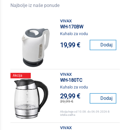
Najbolje iz naše ponude
vivax
WH-170BW
Kuhalo za vodu
19,99 €
Dodaj
vivax
Akcija
WH-180TC
Kuhalo za vodu
29,99 €
Dodaj
39,99 €
Akcija traje od 10.08. do 06.09.2026 ili
isteka zaliha
vivax