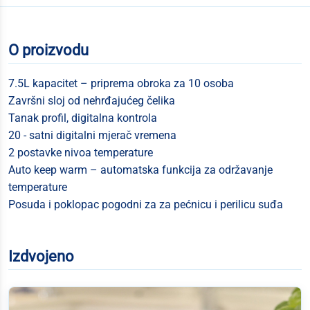
O proizvodu
7.5L kapacitet – priprema obroka za 10 osoba
Završni sloj od nehrđajućeg čelika
Tanak profil, digitalna kontrola
20 - satni digitalni mjerač vremena
2 postavke nivoa temperature
Auto keep warm – automatska funkcija za održavanje
temperature
Posuda i poklopac pogodni za za pećnicu i perilicu suđa
Izdvojeno