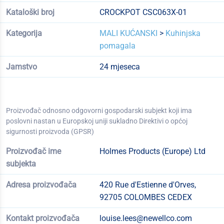
Kataloški broj
CROCKPOT CSC063X-01
Kategorija
MALI KUĆANSKI
>
Kuhinjska
pomagala
Jamstvo
24 mjeseca
Proizvođač odnosno odgovorni gospodarski subjekt koji ima
poslovni nastan u Europskoj uniji sukladno Direktivi o općoj
sigurnosti proizvoda (GPSR)
Proizvođač ime
Holmes Products (Europe) Ltd
subjekta
Adresa proizvođača
420 Rue d'Estienne d'Orves,
92705 COLOMBES CEDEX
Kontakt proizvođača
louise.lees@newellco.com