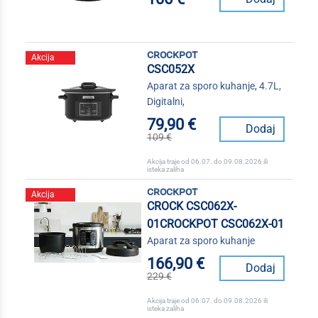
crockpot
Akcija
CSC052X
Aparat za sporo kuhanje, 4.7L,
Digitalni,
79,90 €
Dodaj
109 €
Akcija traje od 06.07. do 09.08.2026 ili
isteka zaliha
crockpot
Akcija
CROCK CSC062X-
01CROCKPOT CSC062X-01
Aparat za sporo kuhanje
166,90 €
Dodaj
229 €
Akcija traje od 06.07. do 09.08.2026 ili
isteka zaliha