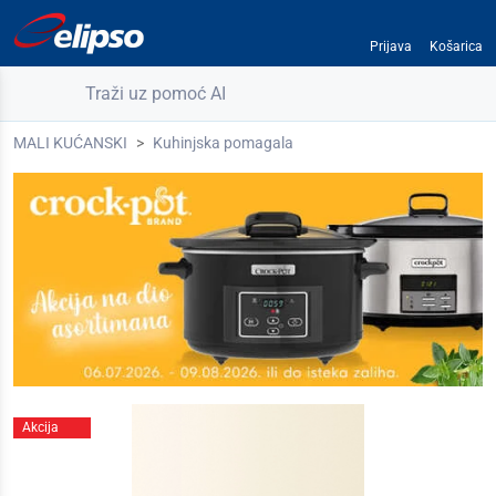
Prijava
Košarica
Traži uz pomoć AI
MALI KUĆANSKI
Kuhinjska pomagala
Akcija