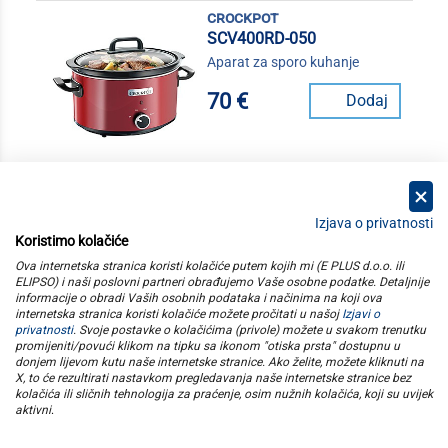
crockpot
SCV400RD-050
Aparat za sporo kuhanje
70 €
Dodaj
Izjava o privatnosti
Koristimo kolačiće
kategorije
Ova internetska stranica koristi kolačiće putem kojih mi (E PLUS d.o.o. ili
ELIPSO) i naši poslovni partneri obrađujemo Vaše osobne podatke. Detaljnije
informacije o obradi Vaših osobnih podataka i načinima na koji ova
elipso
internetska stranica koristi kolačiće možete pročitati u našoj
Izjavi o
privatnosti
. Svoje postavke o kolačićima (privole) možete u svakom trenutku
promijeniti/povući klikom na tipku sa ikonom "otiska prsta" dostupnu u
informacije
donjem lijevom kutu naše internetske stranice. Ako želite, možete kliknuti na
X, to će rezultirati nastavkom pregledavanja naše internetske stranice bez
kolačića ili sličnih tehnologija za praćenje, osim nužnih kolačića, koji su uvijek
pratite nas
aktivni
.