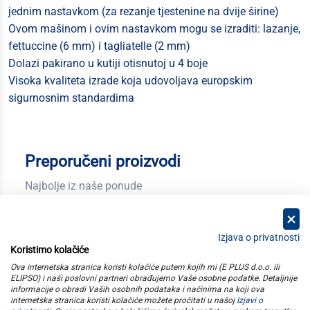
jednim nastavkom (za rezanje tjestenine na dvije širine)
Ovom mašinom i ovim nastavkom mogu se izraditi: lazanje,
fettuccine (6 mm) i tagliatelle (2 mm)
Dolazi pakirano u kutiji otisnutoj u 4 boje
Visoka kvaliteta izrade koja udovoljava europskim
sigurnosnim standardima
Preporučeni proizvodi
Najbolje iz naše ponude
Izjava o privatnosti
Koristimo kolačiće
kategorije
Ova internetska stranica koristi kolačiće putem kojih mi (E PLUS d.o.o. ili
ELIPSO) i naši poslovni partneri obrađujemo Vaše osobne podatke. Detaljnije
informacije o obradi Vaših osobnih podataka i načinima na koji ova
elipso
internetska stranica koristi kolačiće možete pročitati u našoj
Izjavi o