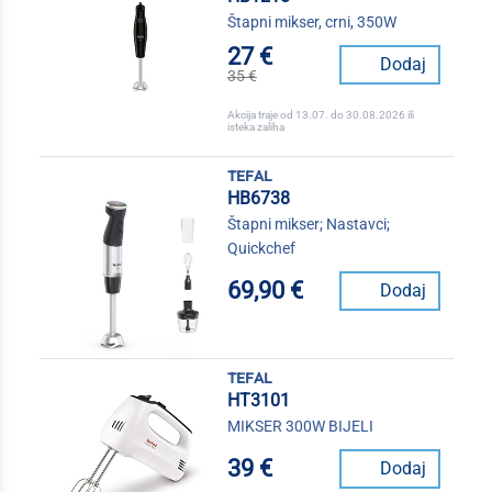
Štapni mikser, crni, 350W
27 €
Dodaj
35 €
Akcija traje od 13.07. do 30.08.2026 ili
isteka zaliha
tefal
HB6738
Štapni mikser; Nastavci;
Quickchef
69,90 €
Dodaj
tefal
HT3101
MIKSER 300W BIJELI
39 €
Dodaj