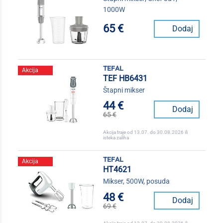
1000W
65 €
Dodaj
tefal
Akcija
TEF HB6431
Štapni mikser
44 €
Dodaj
65 €
Akcija traje od 13.07. do 30.08.2026 ili
isteka zaliha
tefal
Akcija
HT4621
Mikser, 500W, posuda
48 €
Dodaj
69 €