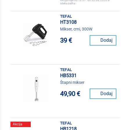
Akcija traje od 13.07. do 30.08.2026 ili
isteka zaliha
tefal
HT3108
Mikser, crni, 300W
39 €
Dodaj
tefal
HB5331
Štapni mikser
49,90 €
Dodaj
tefal
Akcija
HB1218