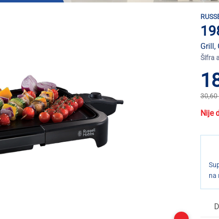
RUSS
19
Grill
Šifra 
18
30,60
Nije 
Sup
na 
D