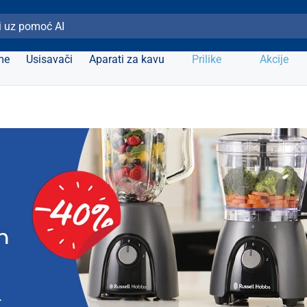
ži Elipso
me
Usisavači
Aparati za kavu
Prilike
Akcije