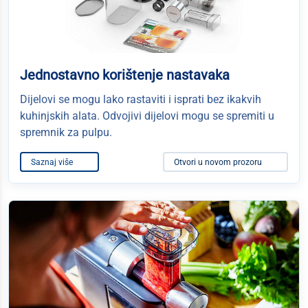
Jednostavno korištenje nastavaka
Dijelovi se mogu lako rastaviti i isprati bez ikakvih
kuhinjskih alata. Odvojivi dijelovi mogu se spremiti u
spremnik za pulpu.
Saznaj više
Otvori u novom prozoru