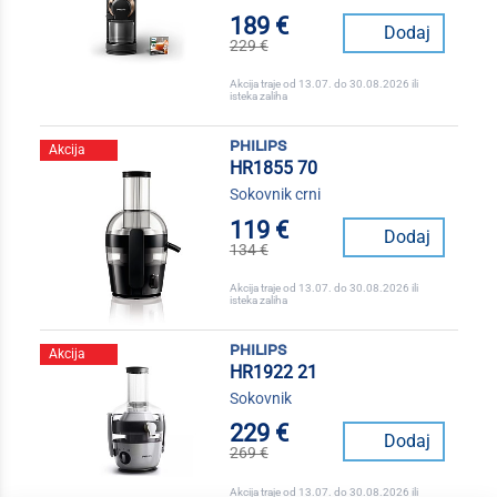
189 €
Dodaj
229 €
Akcija traje od 13.07. do 30.08.2026 ili
isteka zaliha
philips
Akcija
HR1855 70
Sokovnik crni
119 €
Dodaj
134 €
Akcija traje od 13.07. do 30.08.2026 ili
isteka zaliha
philips
Akcija
HR1922 21
Sokovnik
229 €
Dodaj
269 €
Akcija traje od 13.07. do 30.08.2026 ili