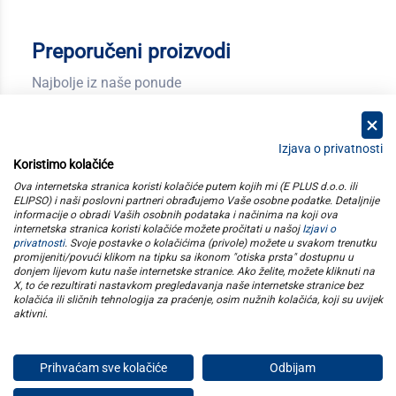
Preporučeni proizvodi
Najbolje iz naše ponude
Izjava o privatnosti
Koristimo kolačiće
kategorije
Ova internetska stranica koristi kolačiće putem kojih mi (E PLUS d.o.o. ili
ELIPSO) i naši poslovni partneri obrađujemo Vaše osobne podatke. Detaljnije
informacije o obradi Vaših osobnih podataka i načinima na koji ova
elipso
internetska stranica koristi kolačiće možete pročitati u našoj
Izjavi o
privatnosti
. Svoje postavke o kolačićima (privole) možete u svakom trenutku
promijeniti/povući klikom na tipku sa ikonom "otiska prsta" dostupnu u
informacije
donjem lijevom kutu naše internetske stranice. Ako želite, možete kliknuti na
X, to će rezultirati nastavkom pregledavanja naše internetske stranice bez
kolačića ili sličnih tehnologija za praćenje, osim nužnih kolačića, koji su uvijek
pratite nas
aktivni
.
Prihvaćam sve kolačiće
Odbijam
E plus d.o.o. © Copyright 2026