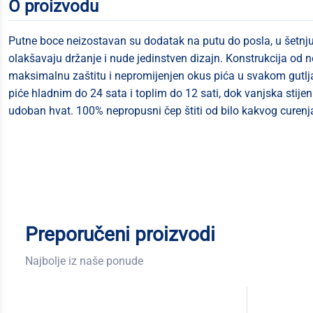
O proizvodu
Putne boce neizostavan su dodatak na putu do posla, u šetnju
olakšavaju držanje i nude jedinstven dizajn. Konstrukcija od n
maksimalnu zaštitu i nepromijenjen okus pića u svakom gutlja
piće hladnim do 24 sata i toplim do 12 sati, dok vanjska stij
udoban hvat. 100% nepropusni čep štiti od bilo kakvog curenj
Preporučeni proizvodi
Najbolje iz naše ponude