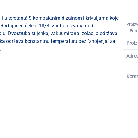
 i u teretanu! S kompaktnim dizajnom i krivuljama koje
Proiz
ehrđajućeg čelika 18/8 iznutra i izvana nudi
u Euro
ju. Dvostruka stijenka, vakuumirana izolacija održava
enka održava konstantnu temperaturu bez "znojenja" za
Proiz
a.
Adre
Kont