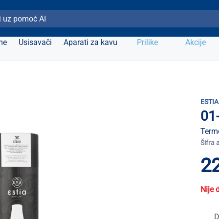
ži Elipso
me
Usisavači
Aparati za kavu
Prilike
Akcije
ESTIA
01
Term
Šifra 
22
Nije 
D