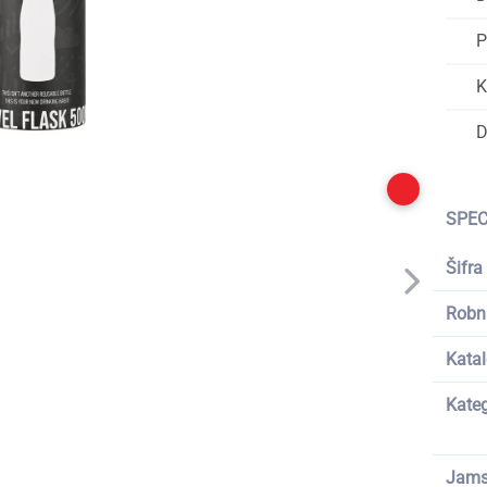
P
K
D
SPEC
Šifra
Robn
Katal
Kateg
Jams