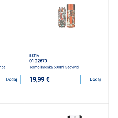
estia
01-22679
nce
Termo limenka 500ml Geovivid
19,99 €
Dodaj
Dodaj