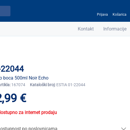
Prijava
Košarica
Kontakt
Informacije
-22044
o boca 500ml Noir Echo
artikla:
167074
Kataloški broj:
ESTIA 01-22044
,99 €
dostupno za internet prodaju
ostupnost po poslovnicama