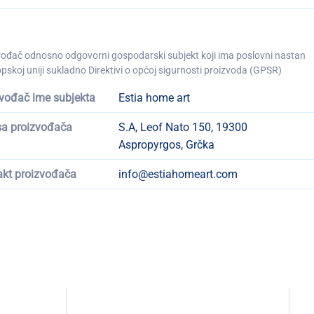
vođač odnosno odgovorni gospodarski subjekt koji ima poslovni nastan
pskoj uniji sukladno Direktivi o općoj sigurnosti proizvoda (GPSR)
vođač ime subjekta
Estia home art
sa proizvođača
S.A, Leof Nato 150, 19300
Aspropyrgos, Grčka
akt proizvođača
info@estiahomeart.com