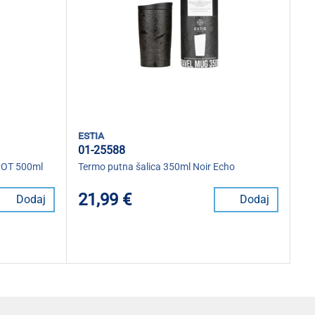
estia
01-25588
POT 500ml
Termo putna šalica 350ml Noir Echo
21,99 €
Dodaj
Dodaj