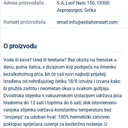
Adresa proizvođača
S.A, Leof Nato 150, 19300
Aspropyrgos, Grčka
Kontakt proizvođača
email:
info@estiahomeart.com
O proizvodu
Voda ili kava? Ured ili teretana? Bez obzira na trenutak u
danu, putna šalica, s dizajnom koji podsjeća na limenku
bezalkoholnog pića, bit će vaš novi najbolji prijatelj.
Izrađena od nehrđajućeg čelika 18/8 iznutra i izvana kako
bi pružila zaštitu i neometan okus u svakom gutljaju.
Dvostruka stijenka s vakuumskom izolacijom održava pića
hladnima do 12 sati i toplima do 6 sati, dok istovremeno
vanjska stijenka održava konstantnu temperaturu bez
"znojenja" za udoban hvat. 100% hermetički zatvoren
poklopac sprječava curenje za bezbrižno nošenje. U