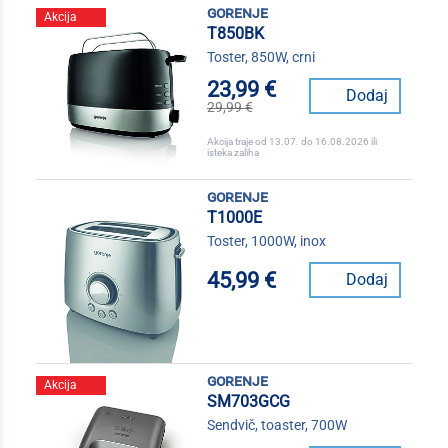
gorenje
Akcija
T850BK
Toster, 850W, crni
23,99 €
Dodaj
29,99 €
Akcija traje od 13.07. do 16.08.2026 ili
isteka zaliha
gorenje
T1000E
Toster, 1000W, inox
45,99 €
Dodaj
gorenje
Akcija
SM703GCG
Sendvič, toaster, 700W