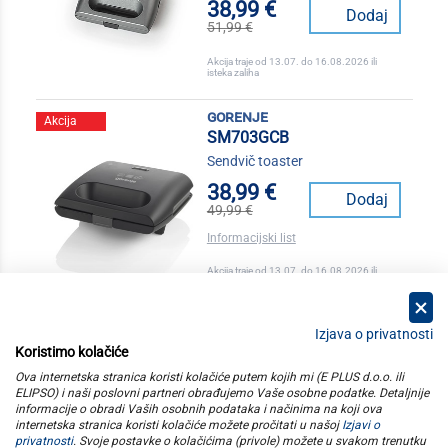
38,99 €
Dodaj
51,99 €
Akcija traje od 13.07. do 16.08.2026 ili
isteka zaliha
gorenje
Akcija
SM703GCB
Sendvič toaster
38,99 €
Dodaj
49,99 €
Informacijski list
Akcija traje od 13.07. do 16.08.2026 ili
isteka zaliha
Izjava o privatnosti
Koristimo kolačiće
kategorije
Ova internetska stranica koristi kolačiće putem kojih mi (E PLUS d.o.o. ili
ELIPSO) i naši poslovni partneri obrađujemo Vaše osobne podatke. Detaljnije
informacije o obradi Vaših osobnih podataka i načinima na koji ova
elipso
internetska stranica koristi kolačiće možete pročitati u našoj
Izjavi o
privatnosti
. Svoje postavke o kolačićima (privole) možete u svakom trenutku