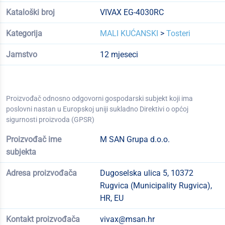
Kataloški broj
VIVAX EG-4030RC
Kategorija
MALI KUĆANSKI
>
Tosteri
Jamstvo
12 mjeseci
Proizvođač odnosno odgovorni gospodarski subjekt koji ima
poslovni nastan u Europskoj uniji sukladno Direktivi o općoj
sigurnosti proizvoda (GPSR)
Proizvođač ime
M SAN Grupa d.o.o.
subjekta
Adresa proizvođača
Dugoselska ulica 5, 10372
Rugvica (Municipality Rugvica),
HR, EU
Kontakt proizvođača
vivax@msan.hr