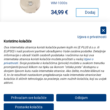
WM-1000s
34,99 €
Dodaj
Izjava o privatnosti
Koristimo kolačiće
kategorije
Ova internetska stranica koristi kolačiće putem kojih mi (E PLUS d.o.o. ili
ELIPSO) i naši poslovni partneri obrađujemo Vaše osobne podatke. Detaljnije
informacije o obradi Vaših osobnih podataka i načinima na koji ova
elipso
internetska stranica koristi kolačiće možete pročitati u našoj
Izjavi o
privatnosti
. Svoje postavke o kolačićima (privole) možete u svakom trenutku
promijeniti/povući klikom na tipku sa ikonom "otiska prsta" dostupnu u
informacije
donjem lijevom kutu naše internetske stranice. Ako želite, možete kliknuti na
X, to će rezultirati nastavkom pregledavanja naše internetske stranice bez
kolačića ili sličnih tehnologija za praćenje, osim nužnih kolačića, koji su uvijek
pratite nas
aktivni
.
Prihvaćam sve kolačiće
Odbijam
E plus d.o.o. © Copyright 2026
Postavke kolačića