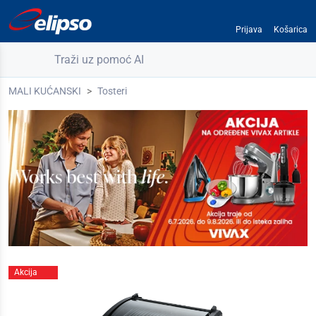
Prijava
Košarica
Traži uz pomoć AI
MALI KUĆANSKI
Tosteri
Akcija