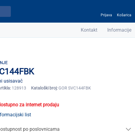
Prijava
Košarica
Kontakt
Informacije
NJE
C144FBK
i usisavač
artikla:
128913
Kataloški broj:
GOR SVC144FBK
dostupno za internet prodaju
formacijski list
ostupnost po poslovnicama