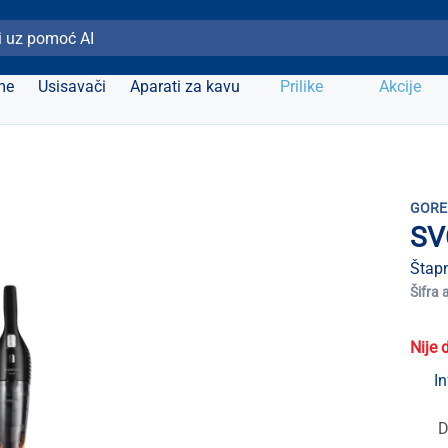
ži Elipso
me
Usisavači
Aparati za kavu
Prilike
Akcije
GORE
SV
Štapn
Šifra 
Nije 
In
D