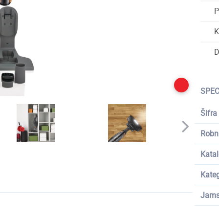
P
K
D
SPEC
Šifra
Robn
Katal
Kateg
Jams