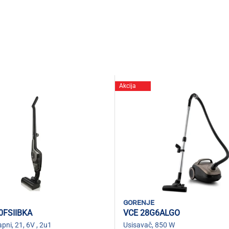
Akcija
gorenje
0FSIIBKA
VCE 28G6ALGO
pni, 21, 6V , 2u1
Usisavač, 850 W