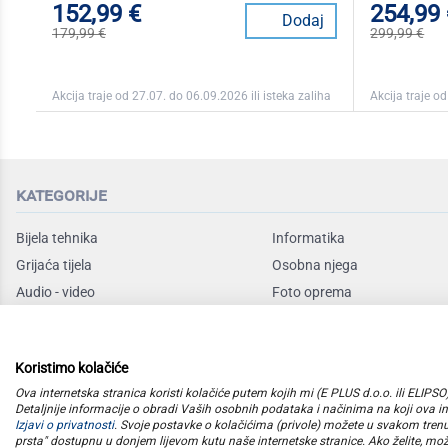
152,99 €
254,99
Dodaj
179,99 €
299,99 €
Akcija traje od 27.07. do 06.09.2026 ili isteka zaliha
Akcija traje od
kategorije
Bijela tehnika
Informatika
Grijaća tijela
Osobna njega
Audio - video
Foto oprema
Rashladni uređaji
Sudoperi i slavine
Mali kućanski
Mobile
Koristimo kolačiće
Posuđe
Baby program
Ova internetska stranica koristi kolačiće putem kojih mi (E PLUS d.o.o. ili ELIP
Detaljnije informacije o obradi Vaših osobnih podataka i načinima na koji ova int
Izjavi o privatnosti
. Svoje postavke o kolačićima (privole) možete u svakom tren
prsta" dostupnu u donjem lijevom kutu naše internetske stranice. Ako želite, mož