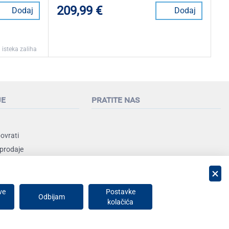
209,99 €
Dodaj
Dodaj
 isteka zaliha
je
pratite nas
povrati
 prodaje
nja
ve
Postavke
Odbijam
kolačića