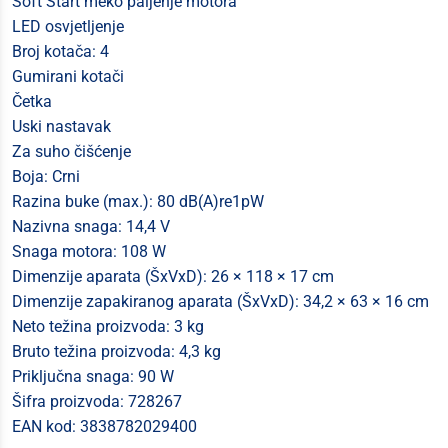
Soft Start meko paljenje motora
LED osvjetljenje
Broj kotača: 4
Gumirani kotači
Četka
Uski nastavak
Za suho čišćenje
Boja: Crni
Razina buke (max.): 80 dB(A)re1pW
Nazivna snaga: 14,4 V
Snaga motora: 108 W
Dimenzije aparata (ŠxVxD): 26 × 118 × 17 cm
Dimenzije zapakiranog aparata (ŠxVxD): 34,2 × 63 × 16 cm
Neto težina proizvoda: 3 kg
Bruto težina proizvoda: 4,3 kg
Priključna snaga: 90 W
Šifra proizvoda: 728267
EAN kod: 3838782029400