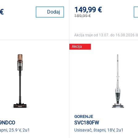
149,99 €
 €
Dodaj
189,99 €
Akcija traje od 13.07. do 16.08.2026 ili
Akcija
gorenje
49NDCO
SVC180FW
apni, 25.9 V, 2u1
Usisavač, štapni, 18V, 2u1