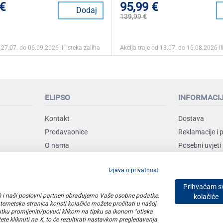
 €
95,99 €
Dodaj
139,99 €
 27.07. do 06.09.2026 ili isteka zaliha
Akcija traje od 13.07. do 16.08.2026 ili
elipso
informaci
Kontakt
Dostava
Prodavaonice
Reklamacije i 
O nama
Posebni uvjeti
Uvjeti poslova
Izjava o privatnosti
Vrste plaćanja
Prihvaćam s
SO) i naši poslovni partneri obrađujemo Vaše osobne podatke.
kolačiće
ernetska stranica koristi kolačiće možete pročitati u našoj
utku promijeniti/povući klikom na tipku sa ikonom "otiska
E plus d.o.o. © Copyright 2026
ete kliknuti na X, to će rezultirati nastavkom pregledavanja