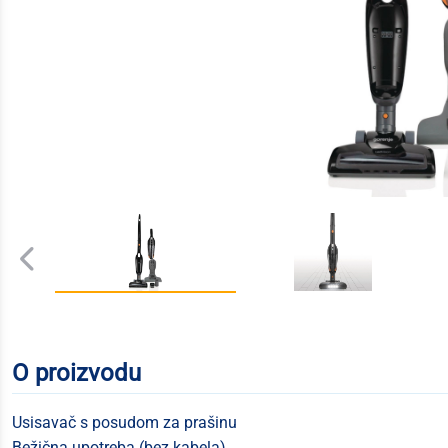
O proizvodu
Usisavač s posudom za prašinu
Bežična upotreba (bez kabela)