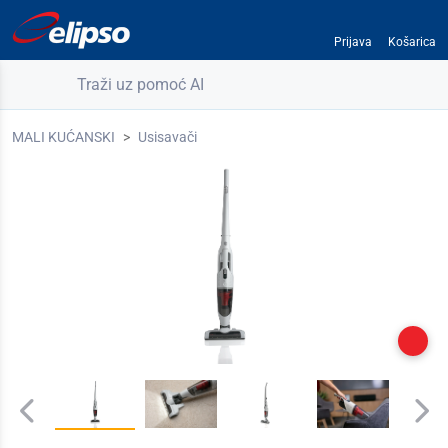
Prijava
Košarica
Traži uz pomoć AI
MALI KUĆANSKI
Usisavači