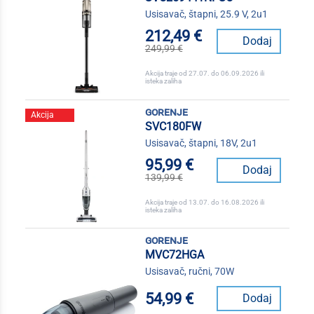
Usisavač, štapni, 25.9 V, 2u1
212,49 €
Dodaj
249,99 €
Akcija traje od 27.07. do 06.09.2026 ili
isteka zaliha
gorenje
Akcija
SVC180FW
Usisavač, štapni, 18V, 2u1
95,99 €
Dodaj
139,99 €
Akcija traje od 13.07. do 16.08.2026 ili
isteka zaliha
gorenje
MVC72HGA
Usisavač, ručni, 70W
54,99 €
Dodaj