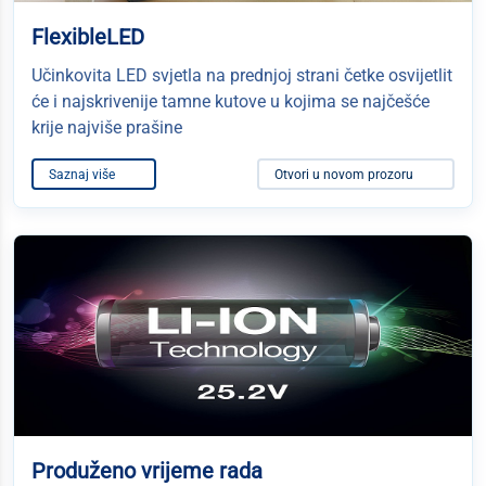
FlexibleLED
Učinkovita LED svjetla na prednjoj strani četke osvijetlit
će i najskrivenije tamne kutove u kojima se najčešće
krije najviše prašine
Saznaj više
Otvori u novom prozoru
Produženo vrijeme rada