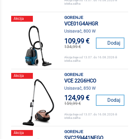
Akcija traje od 13.07. do 16.08.2026 ili
isteka zaliha
gorenje
Akcija
VCE01G4AHGR
Usisavač, 800 W
109,99 €
Dodaj
134,99 €
Akcija traje od 13.07. do 16.08.2026 ili
isteka zaliha
gorenje
Akcija
VCE 22G6HCO
Usisavač, 850 W
124,99 €
Dodaj
159,99 €
Akcija traje od 13.07. do 16.08.2026 ili
isteka zaliha
gorenje
Akcija
SVC259441NFGO