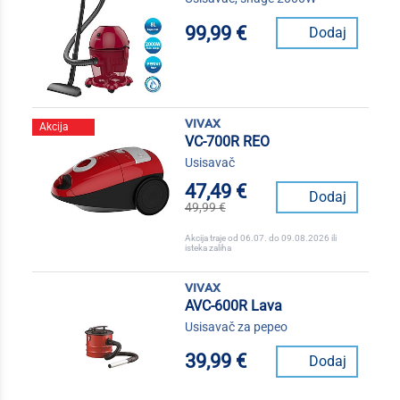
99,99 €
Dodaj
vivax
Akcija
VC-700R REO
Usisavač
47,49 €
Dodaj
49,99 €
Akcija traje od 06.07. do 09.08.2026 ili
isteka zaliha
vivax
AVC-600R Lava
Usisavač za pepeo
39,99 €
Dodaj