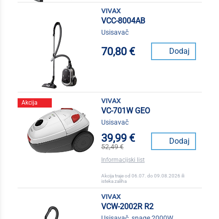
vivax
VCC-8004AB
Usisavač
70,80 €
Dodaj
vivax
Akcija
VC-701W GEO
Usisavač
39,99 €
Dodaj
52,49 €
Informacijski list
Akcija traje od 06.07. do 09.08.2026 ili
isteka zaliha
vivax
VCW-2002R R2
Usisavač, snage 2000W