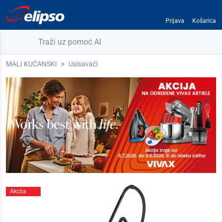
Prijava
Košarica
Traži uz pomoć AI
MALI KUĆANSKI
Usisavači
Akcija