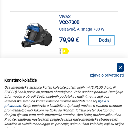
vivax
VCC-700B
Usisavač, A, snaga 700 W
79,99 €
Dodaj
Izjava o privatnosti
Koristimo kolačiće
kategorije
Ova internetska stranica koristi kolačiće putem kojih mi (E PLUS d.o.o. ili
ELIPSO) i naši poslovni partneri obrađujemo Vaše osobne podatke. Detaljnije
informacije o obradi Vaših osobnih podataka i načinima na koji ova
elipso
internetska stranica koristi kolačiće možete pročitati u našoj
Izjavi o
privatnosti
. Svoje postavke o kolačićima (privole) možete u svakom trenutku
promijeniti/povući klikom na tipku sa ikonom "otiska prsta" dostupnu u
informacije
donjem lijevom kutu naše internetske stranice. Ako želite, možete kliknuti na
X, to će rezultirati nastavkom pregledavanja naše internetske stranice bez
kolačića ili sličnih tehnologija za praćenje, osim nužnih kolačića, koji su uvijek
pratite nas