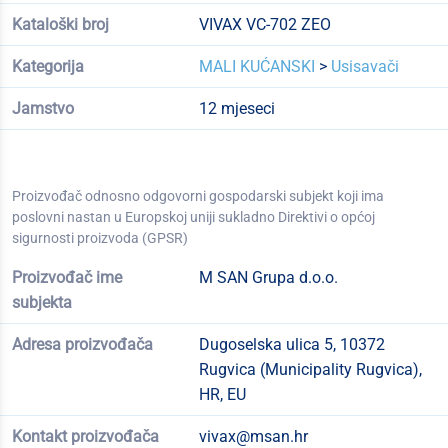
Kataloški broj
VIVAX VC-702 ZEO
Kategorija
MALI KUĆANSKI
>
Usisavači
Jamstvo
12 mjeseci
Proizvođač odnosno odgovorni gospodarski subjekt koji ima
poslovni nastan u Europskoj uniji sukladno Direktivi o općoj
sigurnosti proizvoda (GPSR)
Proizvođač ime
M SAN Grupa d.o.o.
subjekta
Adresa proizvođača
Dugoselska ulica 5, 10372
Rugvica (Municipality Rugvica),
HR, EU
Kontakt proizvođača
vivax@msan.hr