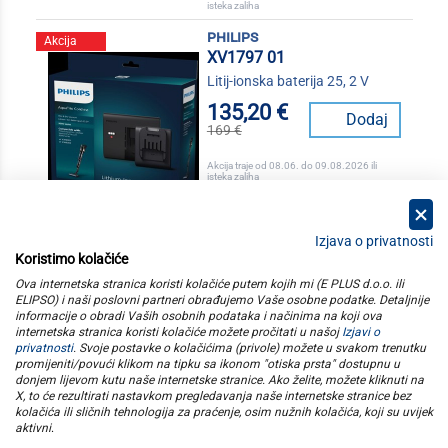
isteka zaliha
philips
Akcija
XV1797 01
Litij-ionska baterija 25, 2 V
135,20 €
Dodaj
169 €
Akcija traje od 08.06. do 09.08.2026 ili
isteka zaliha
Izjava o privatnosti
Koristimo kolačiće
kategorije
Ova internetska stranica koristi kolačiće putem kojih mi (E PLUS d.o.o. ili
ELIPSO) i naši poslovni partneri obrađujemo Vaše osobne podatke. Detaljnije
informacije o obradi Vaših osobnih podataka i načinima na koji ova
elipso
internetska stranica koristi kolačiće možete pročitati u našoj
Izjavi o
privatnosti
. Svoje postavke o kolačićima (privole) možete u svakom trenutku
promijeniti/povući klikom na tipku sa ikonom "otiska prsta" dostupnu u
informacije
donjem lijevom kutu naše internetske stranice. Ako želite, možete kliknuti na
X, to će rezultirati nastavkom pregledavanja naše internetske stranice bez
kolačića ili sličnih tehnologija za praćenje, osim nužnih kolačića, koji su uvijek
pratite nas
aktivni
.