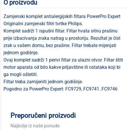
O proizvodu
Zamjenski komplet antialergijskih filtara PowerPro Expert
Originalni zamjenski filtri tvrtke Philips.
Komplet sadrži 1 ispušni filtar. Filtar hvata sitnu prašinu
prije izbacivanja zraka natrag u prostoriju. Rezultat je čist
zrak u vašem domu, bez prašine. Filtar trebate mijenjati
jednom godišnje.
Ovaj komplet sadrži 1 perivi filtar za ulazni otvor. Filtar štiti
motor aparata od bilo kakve prljavštine ili ostataka koji bi
ga mogli oštetiti.
Filtar treba zamijeniti jednom godišnje.
Pogodno za PowerPro Expert: FC9729, FC9741..FC9746
Preporučeni proizvodi
Najbolje iz naše ponude