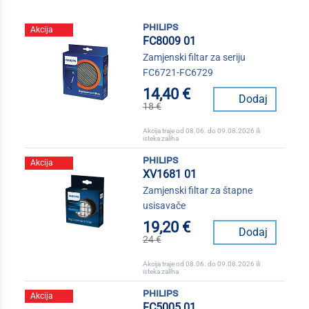
philips
Akcija
FC8009 01
Zamjenski filtar za seriju
FC6721-FC6729
14,40 €
Dodaj
18 €
Akcija traje od 08.06. do 09.08.2026 ili
isteka zaliha
philips
Akcija
XV1681 01
Zamjenski filtar za štapne
usisavače
19,20 €
Dodaj
24 €
Akcija traje od 08.06. do 09.08.2026 ili
isteka zaliha
philips
Akcija
FC5005 01