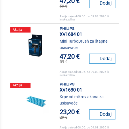
47,20 €
Dodaj
59 €
Akcija traje od 08.06. do 09.08.2026 ili
isteka zaliha
philips
Akcija
XV1684 01
Mini TurboBrush za štapne
usisavače
47,20 €
Dodaj
59 €
Akcija traje od 08.06. do 09.08.2026 ili
isteka zaliha
philips
Akcija
XV1630 01
Krpe od mikrovlakana za
usisavače
23,20 €
Dodaj
29 €
Akcija traje od 08.06. do 09.08.2026 ili