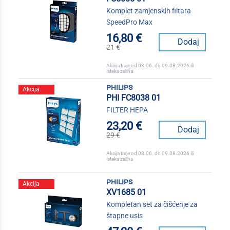
Komplet zamjenskih filtara
SpeedPro Max
16,80 €
Dodaj
21 €
Akcija traje od 08.06. do 09.08.2026 ili
isteka zaliha
philips
Akcija
PHI FC8038 01
FILTER HEPA
23,20 €
Dodaj
29 €
Akcija traje od 08.06. do 09.08.2026 ili
isteka zaliha
philips
Akcija
XV1685 01
Kompletan set za čišćenje za
štapne usis