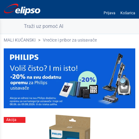
Prijava
Košarica
Traži uz pomoć AI
MALI KUĆANSKI
Vrećice i pribor za usisavače
Akcija