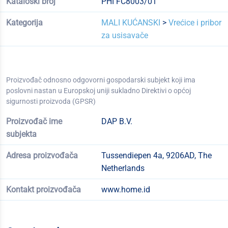
Kataloški broj
PHI FC8003/01
Kategorija
MALI KUĆANSKI
>
Vrećice i pribor
za usisavače
Proizvođač odnosno odgovorni gospodarski subjekt koji ima
poslovni nastan u Europskoj uniji sukladno Direktivi o općoj
sigurnosti proizvoda (GPSR)
Proizvođač ime
DAP B.V.
subjekta
Adresa proizvođača
Tussendiepen 4a, 9206AD, The
Netherlands
Kontakt proizvođača
www.home.id