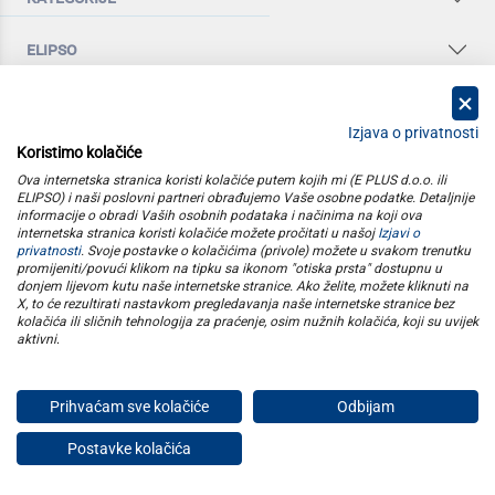
elipso
informacije
Izjava o privatnosti
pratite nas
Koristimo kolačiće
Ova internetska stranica koristi kolačiće putem kojih mi (E PLUS d.o.o. ili
ELIPSO) i naši poslovni partneri obrađujemo Vaše osobne podatke. Detaljnije
informacije o obradi Vaših osobnih podataka i načinima na koji ova
internetska stranica koristi kolačiće možete pročitati u našoj
Izjavi o
E plus d.o.o. © Copyright 2026
privatnosti
. Svoje postavke o kolačićima (privole) možete u svakom trenutku
promijeniti/povući klikom na tipku sa ikonom "otiska prsta" dostupnu u
donjem lijevom kutu naše internetske stranice. Ako želite, možete kliknuti na
X, to će rezultirati nastavkom pregledavanja naše internetske stranice bez
kolačića ili sličnih tehnologija za praćenje, osim nužnih kolačića, koji su uvijek
aktivni
.
Prihvaćam sve kolačiće
Odbijam
Postavke kolačića
Privatnost