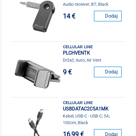
Audio receiver; BT; Black
14 €
Dodaj
cellular line
PLCHVENTK
Držač; Auto; Air Vent
9 €
Dodaj
cellular line
USBDATAC2C5A1MK
Kabel; USB-C - USB-C; 5A;
100cm; Black
16,99 €
Dodaj