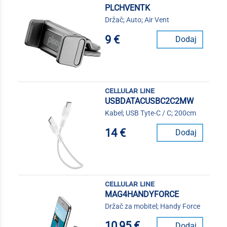
PLCHVENTK
Držač; Auto; Air Vent
9 €
Dodaj
cellular line
USBDATACUSBC2C2MW
Kabel; USB Tyte-C / C; 200cm
14 €
Dodaj
cellular line
MAG4HANDYFORCE
Držač za mobitel; Handy Force
10,95 €
Dodaj