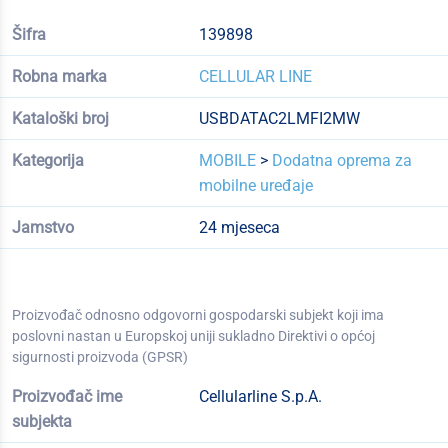
Šifra
139898
Robna marka
CELLULAR LINE
Kataloški broj
USBDATAC2LMFI2MW
Kategorija
MOBILE
>
Dodatna oprema za
mobilne uređaje
Jamstvo
24 mjeseca
Proizvođač odnosno odgovorni gospodarski subjekt koji ima
poslovni nastan u Europskoj uniji sukladno Direktivi o općoj
sigurnosti proizvoda (GPSR)
Proizvođač ime
Cellularline S.p.A.
subjekta