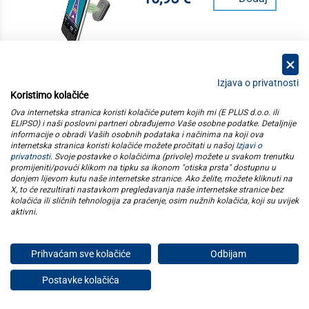
Izjava o privatnosti
Koristimo kolačiće
kategorije
Ova internetska stranica koristi kolačiće putem kojih mi (E PLUS d.o.o. ili
ELIPSO) i naši poslovni partneri obrađujemo Vaše osobne podatke. Detaljnije
informacije o obradi Vaših osobnih podataka i načinima na koji ova
elipso
internetska stranica koristi kolačiće možete pročitati u našoj
Izjavi o
privatnosti
. Svoje postavke o kolačićima (privole) možete u svakom trenutku
promijeniti/povući klikom na tipku sa ikonom "otiska prsta" dostupnu u
informacije
donjem lijevom kutu naše internetske stranice. Ako želite, možete kliknuti na
X, to će rezultirati nastavkom pregledavanja naše internetske stranice bez
kolačića ili sličnih tehnologija za praćenje, osim nužnih kolačića, koji su uvijek
pratite nas
aktivni
.
Prihvaćam sve kolačiće
Odbijam
E plus d.o.o. © Copyright 2026
Postavke kolačića
Privatnost