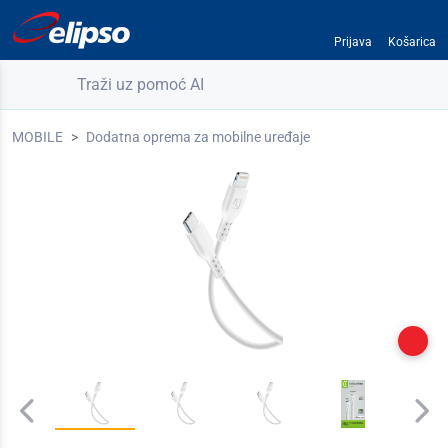
Prijava
Košarica
Traži uz pomoć AI
MOBILE
Dodatna oprema za mobilne uređaje