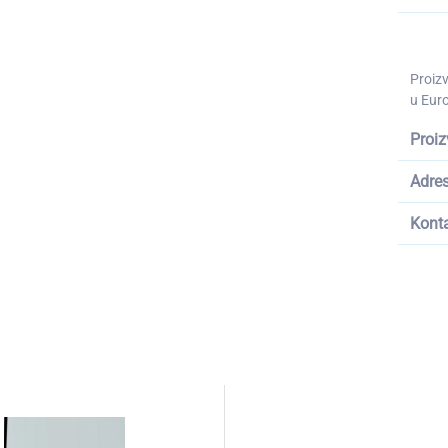
Proiz
u Euro
Proiz
Adre
Kont