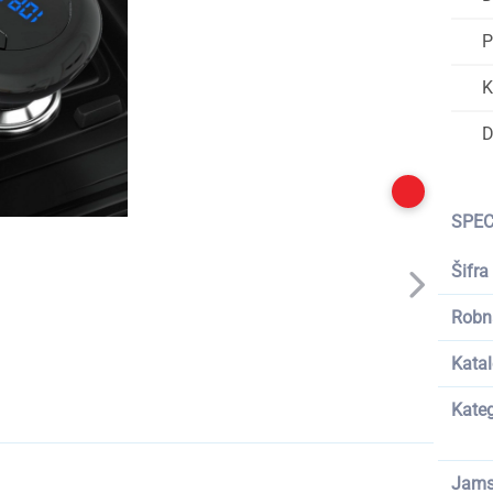
P
K
D
SPEC
Šifra
Robn
Katal
Kateg
Jams