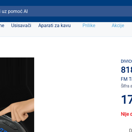
ži Elipso
me
Usisavači
Aparati za kavu
Prilike
Akcije
DIVIC
81
FM Tr
Šifra 
17
Nije 
D