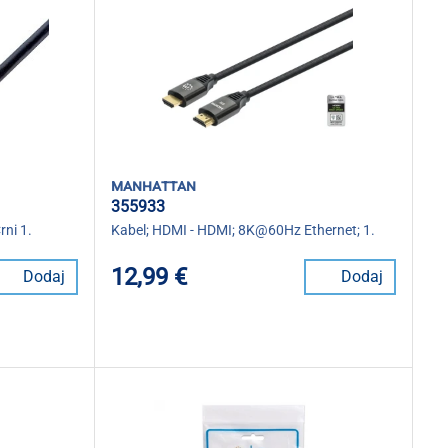
manhattan
355933
rni 1.
Kabel; HDMI - HDMI; 8K@60Hz Ethernet; 1.
12,99 €
Dodaj
Dodaj