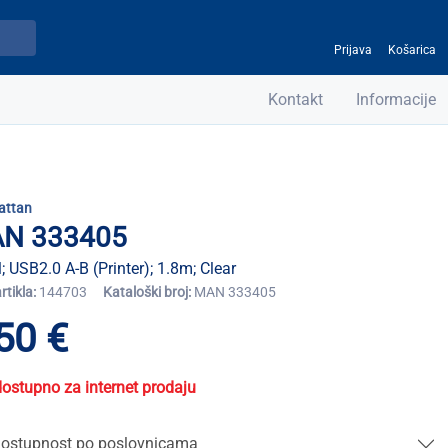
Prijava
Košarica
Kontakt
Informacije
attan
N 333405
; USB2.0 A-B (Printer); 1.8m; Clear
artikla:
144703
Kataloški broj:
MAN 333405
50 €
dostupno za internet prodaju
ostupnost po poslovnicama