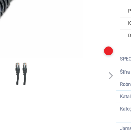
P
K
D
SPEC
Šifra
Robn
Katal
Kateg
Jams