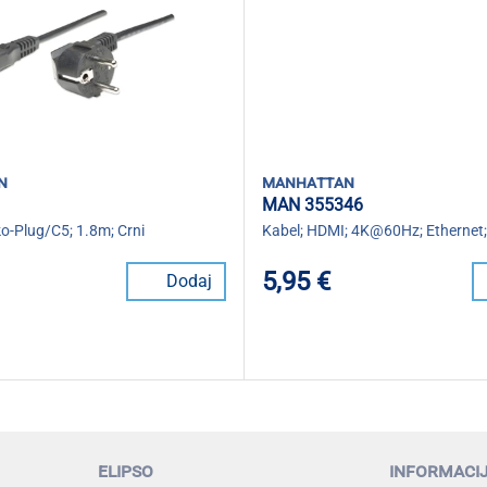
n
manhattan
MAN 355346
o-Plug/C5; 1.8m; Crni
Kabel; HDMI; 4K@60Hz; Ethernet
5,95 €
Dodaj
elipso
informaci