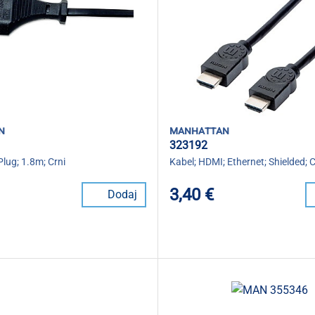
n
manhattan
323192
Plug; 1.8m; Crni
Kabel; HDMI; Ethernet; Shielded; C
3,40 €
Dodaj