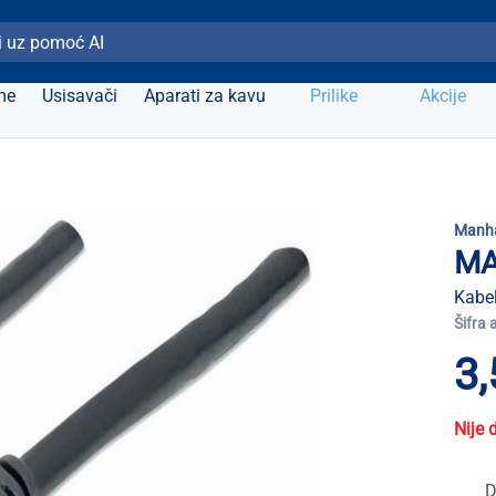
ži Elipso
me
Usisavači
Aparati za kavu
Prilike
Akcije
Manh
MA
Kabel
Šifra 
3,
Nije 
D