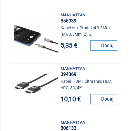
manhattan
356039
Kabel Aux Produžni 3.5Mm
(M)/3.5Mm (Ž) G
5,35 €
Dodaj
manhattan
394369
Kabel; HDMI; UltraThin; HEC;
ARC; 3D; 4K
10,10 €
Dodaj
manhattan
306133