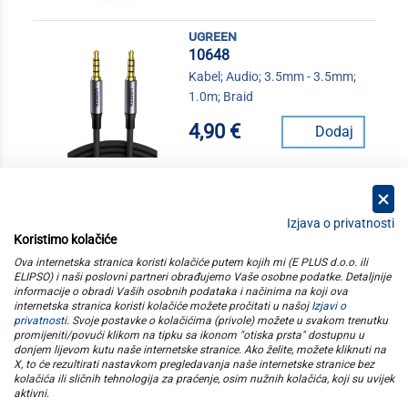
ugreen
10648
Kabel; Audio; 3.5mm - 3.5mm;
1.0m; Braid
4,90 €
Dodaj
Izjava o privatnosti
Koristimo kolačiće
kategorije
Ova internetska stranica koristi kolačiće putem kojih mi (E PLUS d.o.o. ili
ELIPSO) i naši poslovni partneri obrađujemo Vaše osobne podatke. Detaljnije
informacije o obradi Vaših osobnih podataka i načinima na koji ova
elipso
internetska stranica koristi kolačiće možete pročitati u našoj
Izjavi o
privatnosti
. Svoje postavke o kolačićima (privole) možete u svakom trenutku
promijeniti/povući klikom na tipku sa ikonom "otiska prsta" dostupnu u
informacije
donjem lijevom kutu naše internetske stranice. Ako želite, možete kliknuti na
X, to će rezultirati nastavkom pregledavanja naše internetske stranice bez
kolačića ili sličnih tehnologija za praćenje, osim nužnih kolačića, koji su uvijek
pratite nas
aktivni
.