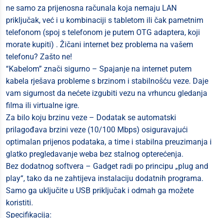
ne samo za prijenosna računala koja nemaju LAN
priključak, već i u kombinaciji s tabletom ili čak pametnim
telefonom (spoj s telefonom je putem OTG adaptera, koji
morate kupiti) . Žičani internet bez problema na vašem
telefonu? Zašto ne!
“Kabelom” znači sigurno – Spajanje na internet putem
kabela rješava probleme s brzinom i stabilnošću veze. Daje
vam sigurnost da nećete izgubiti vezu na vrhuncu gledanja
filma ili virtualne igre.
Za bilo koju brzinu veze – Dodatak se automatski
prilagođava brzini veze (10/100 Mbps) osiguravajući
optimalan prijenos podataka, a time i stabilna preuzimanja i
glatko pregledavanje weba bez stalnog opterećenja.
Bez dodatnog softvera – Gadget radi po principu „plug and
play“, tako da ne zahtijeva instalaciju dodatnih programa.
Samo ga uključite u USB priključak i odmah ga možete
koristiti.
Specifikacija: