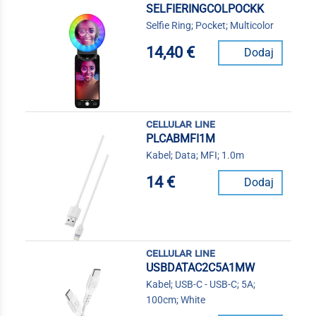
SELFIERINGCOLPOCKK
Selfie Ring; Pocket; Multicolor
14,40 €
Dodaj
cellular line
PLCABMFI1M
Kabel; Data; MFI; 1.0m
14 €
Dodaj
cellular line
USBDATAC2C5A1MW
Kabel; USB-C - USB-C; 5A;
100cm; White