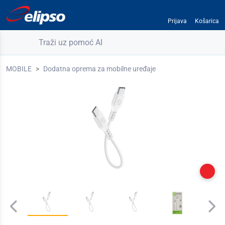
Prijava
Košarica
Traži uz pomoć AI
MOBILE
Dodatna oprema za mobilne uređaje