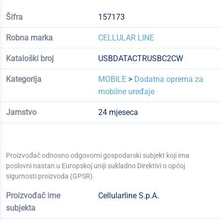
Šifra
157173
Robna marka
CELLULAR LINE
Kataloški broj
USBDATACTRUSBC2CW
Kategorija
MOBILE
>
Dodatna oprema za
mobilne uređaje
Jamstvo
24 mjeseca
Proizvođač odnosno odgovorni gospodarski subjekt koji ima
poslovni nastan u Europskoj uniji sukladno Direktivi o općoj
sigurnosti proizvoda (GPSR)
Proizvođač ime
Cellularline S.p.A.
subjekta