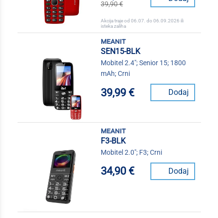
39,90 €
Akcija traje od 06.07. do 06.09.2026 ili
isteka zaliha
meanit
SEN15-BLK
Mobitel 2.4"; Senior 15; 1800
mAh; Crni
39,99 €
Dodaj
meanit
F3-BLK
Mobitel 2.0"; F3; Crni
34,90 €
Dodaj