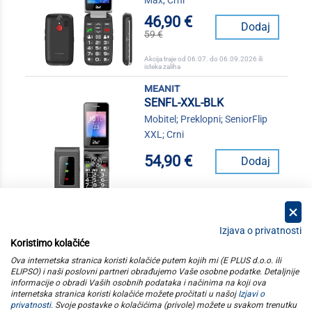
46,90 €
Dodaj
59 €
Akcija traje od 06.07. do 06.09.2026 ili
isteka zaliha
meanit
SENFL-XXL-BLK
Mobitel; Preklopni; SeniorFlip
XXL; Crni
54,90 €
Dodaj
Izjava o privatnosti
Koristimo kolačiće
kategorije
Ova internetska stranica koristi kolačiće putem kojih mi (E PLUS d.o.o. ili
ELIPSO) i naši poslovni partneri obrađujemo Vaše osobne podatke. Detaljnije
informacije o obradi Vaših osobnih podataka i načinima na koji ova
elipso
internetska stranica koristi kolačiće možete pročitati u našoj
Izjavi o
privatnosti
. Svoje postavke o kolačićima (privole) možete u svakom trenutku