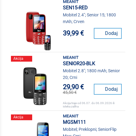
meanit
SEN15-RED
Mobitel 2.4"; Senior 15; 1800
mAh; Crven
39,99 €
Dodaj
meanit
Akcija
SENIOR20-BLK
Mobitel 2.8"; 1800 mAh; Senior
20; Crni
29,90 €
Dodaj
45,50 €
Akcija traje od 06.07. do 06.09.2026 ili
isteka zaliha
meanit
Akcija
MGSM111
Mobitel; Preklopni; SeniorFlip
Max; Crni