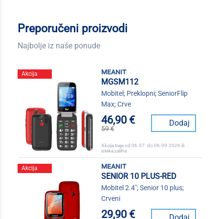
Preporučeni proizvodi
Najbolje iz naše ponude
meanit
Akcija
MGSM112
Mobitel; Preklopni; SeniorFlip
Max; Crve
46,90 €
Dodaj
59 €
Akcija traje od 06.07. do 06.09.2026 ili
isteka zaliha
meanit
Akcija
SENIOR 10 PLUS-RED
Mobitel 2.4"; Senior 10 plus;
Crveni
29,90 €
Dodaj