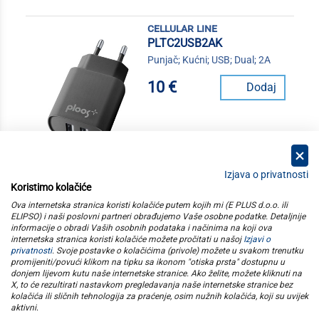
cellular line
PLTC2USB2AK
Punjač; Kućni; USB; Dual; 2A
10 €
Dodaj
Izjava o privatnosti
Koristimo kolačiće
kategorije
Ova internetska stranica koristi kolačiće putem kojih mi (E PLUS d.o.o. ili
ELIPSO) i naši poslovni partneri obrađujemo Vaše osobne podatke. Detaljnije
informacije o obradi Vaših osobnih podataka i načinima na koji ova
elipso
internetska stranica koristi kolačiće možete pročitati u našoj
Izjavi o
privatnosti
. Svoje postavke o kolačićima (privole) možete u svakom trenutku
promijeniti/povući klikom na tipku sa ikonom "otiska prsta" dostupnu u
informacije
donjem lijevom kutu naše internetske stranice. Ako želite, možete kliknuti na
X, to će rezultirati nastavkom pregledavanja naše internetske stranice bez
kolačića ili sličnih tehnologija za praćenje, osim nužnih kolačića, koji su uvijek
pratite nas
aktivni
.