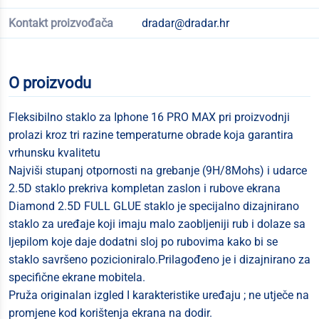
Kontakt proizvođača
dradar@dradar.hr
O proizvodu
Fleksibilno staklo za Iphone 16 PRO MAX pri proizvodnji
prolazi kroz tri razine temperaturne obrade koja garantira
vrhunsku kvalitetu
Najviši stupanj otpornosti na grebanje (9H/8Mohs) i udarce
2.5D staklo prekriva kompletan zaslon i rubove ekrana
Diamond 2.5D FULL GLUE staklo je specijalno dizajnirano
staklo za uređaje koji imaju malo zaobljeniji rub i dolaze sa
ljepilom koje daje dodatni sloj po rubovima kako bi se
staklo savršeno pozicioniralo.Prilagođeno je i dizajnirano za
specifične ekrane mobitela.
Pruža originalan izgled I karakteristike uređaju ; ne utječe na
promjene kod korištenja ekrana na dodir.