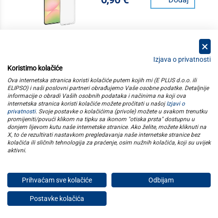
Izjava o privatnosti
Koristimo kolačiće
kategorije
Ova internetska stranica koristi kolačiće putem kojih mi (E PLUS d.o.o. ili
ELIPSO) i naši poslovni partneri obrađujemo Vaše osobne podatke. Detaljnije
informacije o obradi Vaših osobnih podataka i načinima na koji ova
elipso
internetska stranica koristi kolačiće možete pročitati u našoj
Izjavi o
privatnosti
. Svoje postavke o kolačićima (privole) možete u svakom trenutku
promijeniti/povući klikom na tipku sa ikonom "otiska prsta" dostupnu u
informacije
donjem lijevom kutu naše internetske stranice. Ako želite, možete kliknuti na
X, to će rezultirati nastavkom pregledavanja naše internetske stranice bez
kolačića ili sličnih tehnologija za praćenje, osim nužnih kolačića, koji su uvijek
pratite nas
aktivni
.
Prihvaćam sve kolačiće
Odbijam
E plus d.o.o. © Copyright 2026
Postavke kolačića
Privatnost