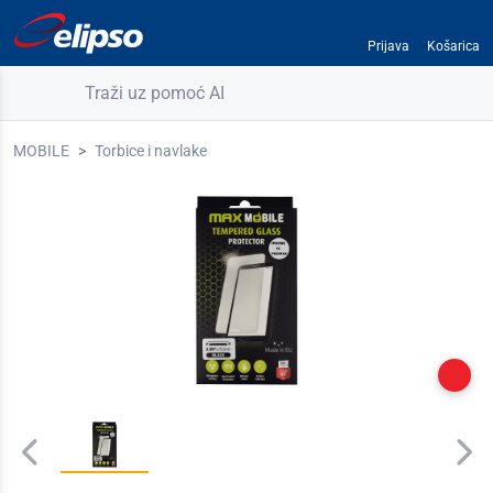
Prijava
Košarica
Traži uz pomoć AI
MOBILE
Torbice i navlake