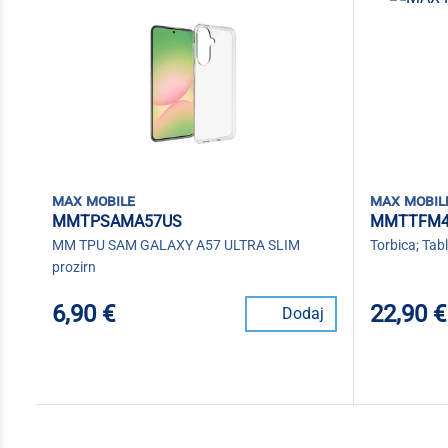
max mobile
max mobil
MMTPSAMA57US
MMTTFM4
MM TPU SAM GALAXY A57 ULTRA SLIM
Torbica; Tabl
prozirn
6,90 €
22,90 €
Dodaj