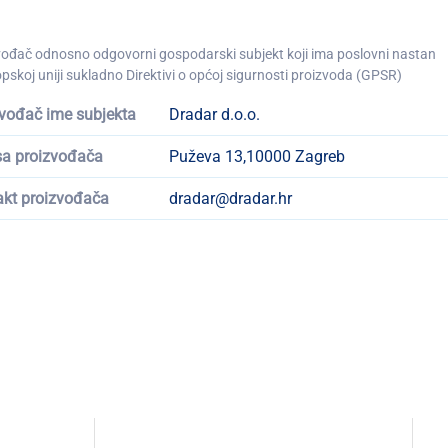
vođač odnosno odgovorni gospodarski subjekt koji ima poslovni nastan
pskoj uniji sukladno Direktivi o općoj sigurnosti proizvoda (GPSR)
vođač ime subjekta
Dradar d.o.o.
sa proizvođača
Puževa 13,10000 Zagreb
akt proizvođača
dradar@dradar.hr