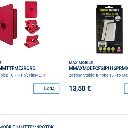
e
max mobile
 MMTTFME2RORD
MMAXMOBFCFGIPH16PRM
blet; 10.1-11.5"; FlipME; R
Zaštino Staklo; iPhone 16 Pro Ma
13,50 €
Dodaj