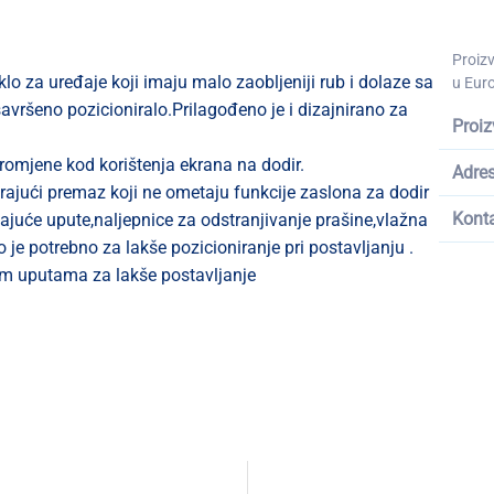
Proiz
o za uređaje koji imaju malo zaobljeniji rub i dolaze sa
u Euro
savršeno pozicioniralo.Prilagođeno je i dizajnirano za
Proiz
 promjene kod korištenja ekrana na dodir.
Adre
irajući premaz koji ne ometaju funkcije zaslona za dodir
Kont
ajuće upute,naljepnice za odstranjivanje prašine,vlažna
 je potrebno za lakše pozicioniranje pri postavljanju .
nim uputama za lakše postavljanje