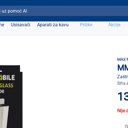
ži Elipso
me
Usisavači
Aparati za kavu
Prilike
Akcije
MAX 
MM
Zašt
Šifra 
13
Nije 
D