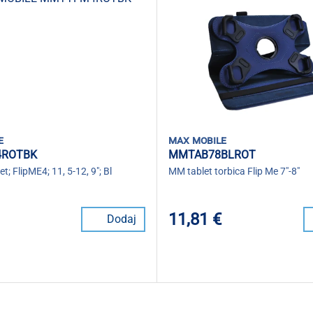
e
max mobile
ROTBK
MMTAB78BLROT
et; FlipME4; 11, 5-12, 9"; Bl
MM tablet torbica Flip Me 7"-8"
11,81 €
Dodaj