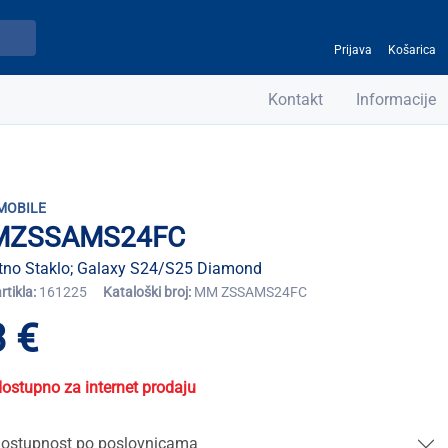
Prijava
Košarica
Kontakt
Informacije
MOBILE
ZSSAMS24FC
itno Staklo; Galaxy S24/S25 Diamond
artikla:
161225
Kataloški broj:
MM ZSSAMS24FC
 €
dostupno za internet prodaju
ostupnost po poslovnicama