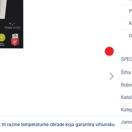
P
K
D
SPEC
Šifra
Robn
Katal
Kateg
Jams
z tri razine temperaturne obrade koja garantira vrhunsku