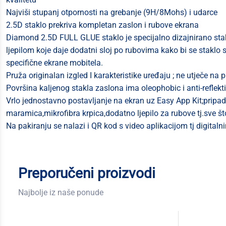
Najviši stupanj otpornosti na grebanje (9H/8Mohs) i udarce
2.5D staklo prekriva kompletan zaslon i rubove ekrana
Diamond 2.5D FULL GLUE staklo je specijalno dizajnirano stakl
ljepilom koje daje dodatni sloj po rubovima kako bi se staklo 
specifične ekrane mobitela.
Pruža originalan izgled I karakteristike uređaju ; ne utječe na
Površina kaljenog stakla zaslona ima oleophobic i anti-reflekt
Vrlo jednostavno postavljanje na ekran uz Easy App Kit;pripad
maramica,mikrofibra krpica,dodatno ljepilo za rubove tj.sve što
Na pakiranju se nalazi i QR kod s video aplikacijom tj digital
Preporučeni proizvodi
Najbolje iz naše ponude