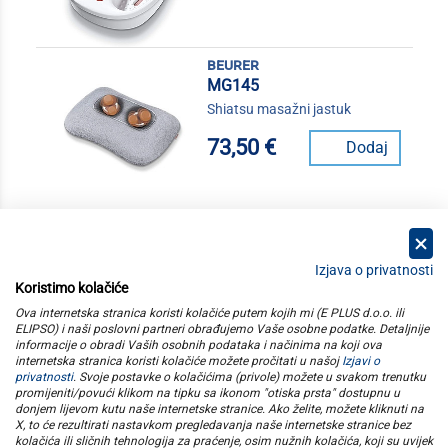
beurer
MG145
Shiatsu masažni jastuk
73,50 €
Dodaj
Izjava o privatnosti
Koristimo kolačiće
kategorije
Ova internetska stranica koristi kolačiće putem kojih mi (E PLUS d.o.o. ili
ELIPSO) i naši poslovni partneri obrađujemo Vaše osobne podatke. Detaljnije
informacije o obradi Vaših osobnih podataka i načinima na koji ova
elipso
internetska stranica koristi kolačiće možete pročitati u našoj
Izjavi o
privatnosti
. Svoje postavke o kolačićima (privole) možete u svakom trenutku
promijeniti/povući klikom na tipku sa ikonom "otiska prsta" dostupnu u
informacije
donjem lijevom kutu naše internetske stranice. Ako želite, možete kliknuti na
X, to će rezultirati nastavkom pregledavanja naše internetske stranice bez
kolačića ili sličnih tehnologija za praćenje, osim nužnih kolačića, koji su uvijek