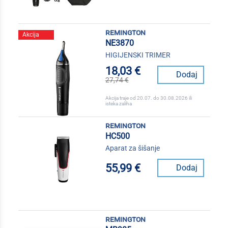
remington
Akcija
NE3870
HIGIJENSKI TRIMER
18,03 €
Dodaj
27,74 €
Akcija traje od 20.07. do 30.08.2026 ili
isteka zaliha
remington
HC500
Aparat za šišanje
55,99 €
Dodaj
remington