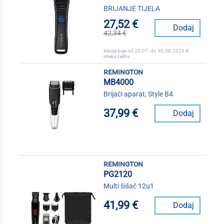
BRIJANJE TIJELA
27,52 €
Dodaj
42,34 €
Akcija traje od 20.07. do 30.08.2026 ili
isteka zaliha
remington
MB4000
Brijaći aparat, Style B4
37,99 €
Dodaj
remington
PG2120
Multi šišač 12u1
41,99 €
Dodaj