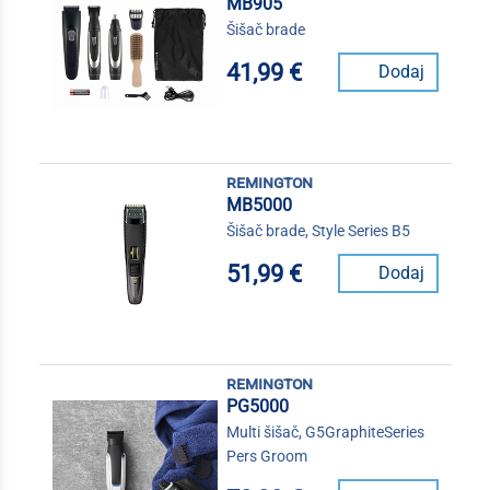
MB905
Šišač brade
41,99 €
Dodaj
remington
MB5000
Šišač brade, Style Series B5
51,99 €
Dodaj
remington
PG5000
Multi šišač, G5GraphiteSeries
Pers Groom