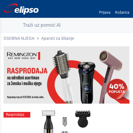
Prijava
Košarica
Traži uz pomoć AI
OSOBNA NJEGA
Aparati za šišanje
Rasprodaja