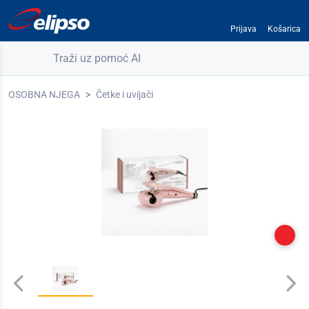
Prijava
Košarica
Traži uz pomoć AI
OSOBNA NJEGA
Četke i uvijači