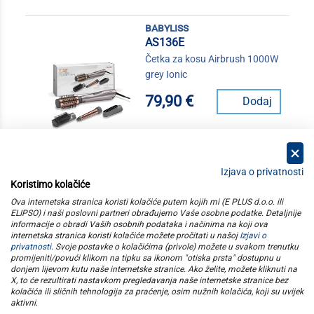
babyliss
AS136E
Četka za kosu Airbrush 1000W
grey Ionic
79,90 €
Dodaj
Izjava o privatnosti
Koristimo kolačiće
kategorije
Ova internetska stranica koristi kolačiće putem kojih mi (E PLUS d.o.o. ili
ELIPSO) i naši poslovni partneri obrađujemo Vaše osobne podatke. Detaljnije
informacije o obradi Vaših osobnih podataka i načinima na koji ova
elipso
internetska stranica koristi kolačiće možete pročitati u našoj
Izjavi o
privatnosti
. Svoje postavke o kolačićima (privole) možete u svakom trenutku
promijeniti/povući klikom na tipku sa ikonom "otiska prsta" dostupnu u
informacije
donjem lijevom kutu naše internetske stranice. Ako želite, možete kliknuti na
X, to će rezultirati nastavkom pregledavanja naše internetske stranice bez
kolačića ili sličnih tehnologija za praćenje, osim nužnih kolačića, koji su uvijek
pratite nas
aktivni
.