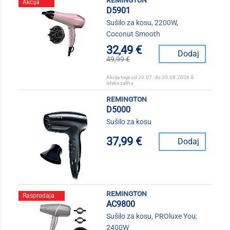
Akcija
D5901
Sušilo za kosu, 2200W,
Coconut Smooth
32,49 €
Dodaj
49,99 €
Akcija traje od 20.07. do 30.08.2026 ili
isteka zaliha
remington
D5000
Sušilo za kosu
37,99 €
Dodaj
remington
Rasprodaja
AC9800
Sušilo za kosu, PROluxe You;
2400W