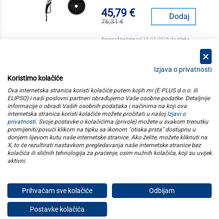
45,79 €
Dodaj
76,31 €
Rasprodaja traje od 27.07.2026 do isteka
zaliha
Izjava o privatnosti
Koristimo kolačiće
kategorije
Ova internetska stranica koristi kolačiće putem kojih mi (E PLUS d.o.o. ili
ELIPSO) i naši poslovni partneri obrađujemo Vaše osobne podatke. Detaljnije
informacije o obradi Vaših osobnih podataka i načinima na koji ova
elipso
internetska stranica koristi kolačiće možete pročitati u našoj
Izjavi o
privatnosti
. Svoje postavke o kolačićima (privole) možete u svakom trenutku
promijeniti/povući klikom na tipku sa ikonom "otiska prsta" dostupnu u
informacije
donjem lijevom kutu naše internetske stranice. Ako želite, možete kliknuti na
X, to će rezultirati nastavkom pregledavanja naše internetske stranice bez
kolačića ili sličnih tehnologija za praćenje, osim nužnih kolačića, koji su uvijek
pratite nas
aktivni
.
Prihvaćam sve kolačiće
Odbijam
E plus d.o.o. © Copyright 2026
Postavke kolačića