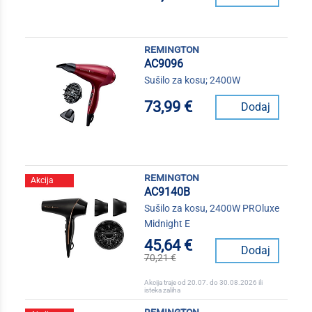
remington
AC9096
Sušilo za kosu; 2400W
73,99 €
Dodaj
remington
Akcija
AC9140B
Sušilo za kosu, 2400W PROluxe
Midnight E
45,64 €
Dodaj
70,21 €
Akcija traje od 20.07. do 30.08.2026 ili
isteka zaliha
remington