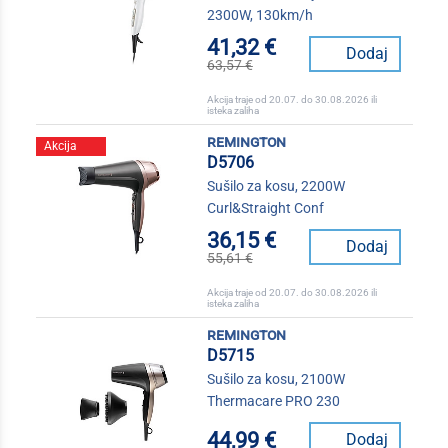
2300W, 130km/h
41,32 €
Dodaj
63,57 €
Akcija traje od 20.07. do 30.08.2026 ili
isteka zaliha
remington
Akcija
D5706
Sušilo za kosu, 2200W
Curl&Straight Conf
36,15 €
Dodaj
55,61 €
Akcija traje od 20.07. do 30.08.2026 ili
isteka zaliha
remington
D5715
Sušilo za kosu, 2100W
Thermacare PRO 230
44,99 €
Dodaj